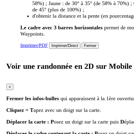
58%) ; Jaune : de 30° à 35° (de 58% à 70%) ; 
de 45° (plus de 100%) ;
d'obtenir la distance et la pente (en pourcentag
Le cadre avec 3 barres horizontales
permet de modi
Waypoints.
Imprimer/PDF
Imprimer/Direct
Fermer
Voir une randonnée en 2D sur Mobil
×
Fermer les infos-bulles
qui apparaissent à la 1ère ouvertu
Cliquez
= T
apez avec un doigt sur la carte.
Déplacer la carte
: P
osez un doigt sur la carte puis
D
épla
Déplacer le cadre contenant la carte :
P
osez un doigt su