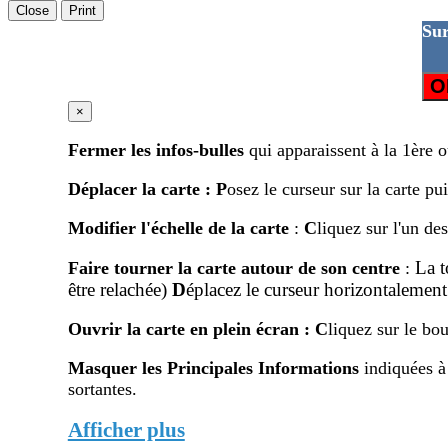
Close
Print
Sur
O
×
Fermer les infos-bulles
qui apparaissent à la 1ère 
Déplacer la carte
:
P
osez le curseur sur la carte pu
Modifier l'échelle de la carte
:
C
liquez sur l'un de
La 
Faire tourner la carte autour de son centre
:
être relachée)
D
éplacez le curseur horizontalement
Ouvrir la carte en plein écran
:
C
liquez sur le bou
Masquer les Principales Informations
indiquées à
sortantes.
Afficher plus