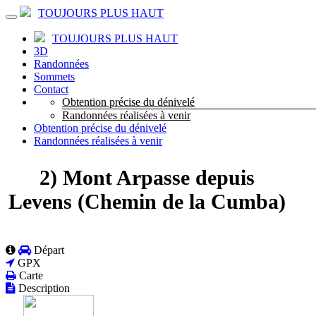
TOUJOURS PLUS HAUT
TOUJOURS PLUS HAUT
3D
Randonnées
Sommets
Contact
Obtention précise du dénivelé
Randonnées réalisées à venir
Obtention précise du dénivelé
Randonnées réalisées à venir
2) Mont Arpasse depuis
Levens (Chemin de la Cumba)
Départ
GPX
Carte
Description