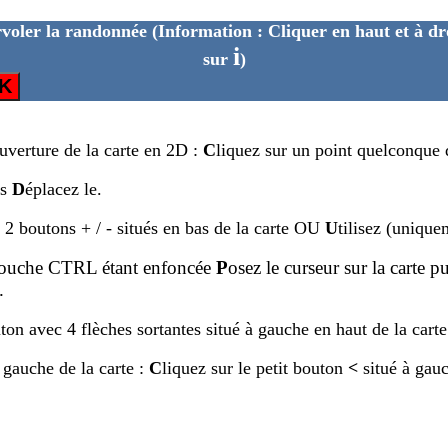
voler la randonnée
(Information : Cliquer en haut et à dr
i
sur
)
K
ouverture de la carte en 2D :
C
liquez sur un point quelconque d
is
D
éplacez le.
s 2 boutons + / - situés en bas de la carte OU
U
tilisez (unique
touche CTRL étant enfoncée
P
osez le curseur sur la carte p
.
ton avec 4 flèches sortantes situé à gauche en haut de la carte
 gauche de la carte :
C
liquez sur le petit bouton
<
situé à gau