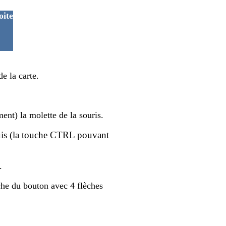
oite
e la carte.
ment) la molette de la souris.
uis (la touche
CTRL pouvant
.
che du bouton avec 4 flèches