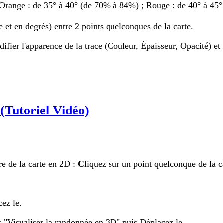
Orange : de 35° à 40° (de 70% à 84%) ; Rouge : de 40° à 45°
e et en degrés) entre 2 points quelconques de la carte.
fier l'apparence de la trace (Couleur, Épaisseur, Opacité) et d
e
(Tutoriel Vidéo)
re de la carte en 2D :
C
liquez sur un point quelconque de la c
cez le.
r "Visualiser la randonnée en 3D" puis Déplacez le.