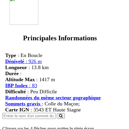
Principales Informations
Type
: En Boucle
Dénivelé
: 926 m
Longueur
: 13.8 km
Durée
:
Altitude Max
: 1417 m
IBP Index
: 83
Difficulté
: Peu Difficile
Randonnées du même secteur gographique
Sommets gravis
:
Colle du Maçon;
Carte IGN
: 3543 ET Haute Siagne
Cliquez sur les 4 flèches pour quitter le plein écran