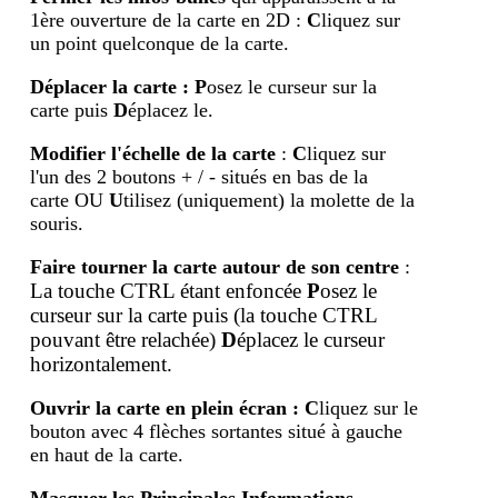
1ère ouverture de la carte en 2D :
C
liquez sur
un point quelconque de la carte.
Déplacer la carte
:
P
osez le curseur sur la
carte puis
D
éplacez le.
Modifier l'échelle de la carte
:
C
liquez sur
l'un des 2 boutons + / - situés en bas de la
carte OU
U
tilisez (uniquement) la molette de la
souris.
Faire tourner la carte autour de son centre
:
La touche CTRL étant enfoncée
P
osez le
curseur sur la carte puis (la touche
CTRL
pouvant être relachée)
D
éplacez le curseur
horizontalement.
Ouvrir la carte en plein écran
:
C
liquez sur le
bouton avec 4 flèches sortantes situé à gauche
en haut de la carte.
Masquer les Principales Informations