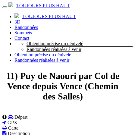
TOUJOURS PLUS HAUT
TOUJOURS PLUS HAUT
3D
Randonnées
Sommets
Contact
Obtention précise du dénivelé
Randonnées réalisées à venir
Obtention précise du dénivelé
Randonnées réalisées à venir
11) Puy de Naouri par Col de
Vence depuis Vence (Chemin
des Salles)
Départ
GPX
Carte
Description