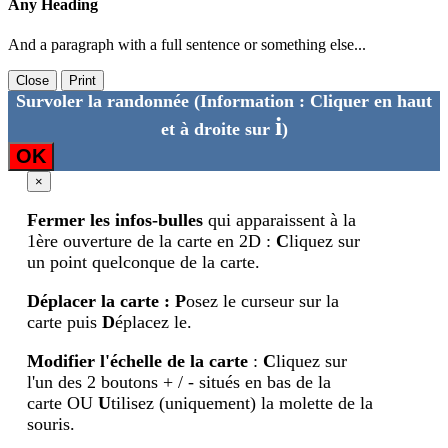
Any Heading
And a paragraph with a full sentence or something else...
Close
Print
Survoler la randonnée
(Information : Cliquer en haut
i
et à droite sur
)
OK
×
Fermer les infos-bulles
qui apparaissent à la
1ère ouverture de la carte en 2D :
C
liquez sur
un point quelconque de la carte.
Déplacer la carte
:
P
osez le curseur sur la
carte puis
D
éplacez le.
Modifier l'échelle de la carte
:
C
liquez sur
l'un des 2 boutons + / - situés en bas de la
carte OU
U
tilisez (uniquement) la molette de la
souris.