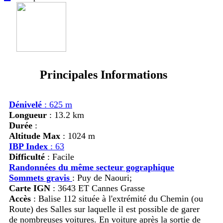
Principales Informations
Dénivelé
: 625 m
Longueur
: 13.2 km
Durée
:
Altitude Max
: 1024 m
IBP Index
: 63
Difficulté
: Facile
Randonnées du même secteur gographique
Sommets gravis
:
Puy de Naouri;
Carte IGN
: 3643 ET Cannes Grasse
Accès
:
Balise 112 située à l'extrémité du Chemin (ou
Route) des Salles sur laquelle il est possible de garer
de nombreuses voitures. En voiture après la sortie de