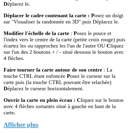
D
éplacez le.
Déplacer le cadre contenant la carte :
P
osez un doigt
sur "Visualiser la randonnée en 3D" puis Déplacez le.
Modifier
l'échelle de la carte
:
P
osez le pouce et
l'index vers le centre de la carte (petite croix rouge) puis
écartez les ou rapprochez les l'un de l'autre OU
C
liquez
sur l'un des 2 boutons + / - situé dessous le bouton avec
4 flèches.
Faire tourner la carte autour de son centre
: La
touche CTRL étant enfoncée
P
osez le curseur sur la
carte puis (la touche CTRL pouvant être relachée)
D
éplacez le curseur horizontalement.
Ouvrir la carte en plein écran
:
C
liquez sur le bouton
avec 4 flèches sortantes situé à gauche en haut de la
carte
.
Afficher plus