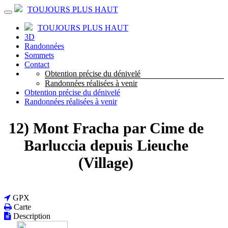
TOUJOURS PLUS HAUT
TOUJOURS PLUS HAUT
3D
Randonnées
Sommets
Contact
Obtention précise du dénivelé
Randonnées réalisées à venir
Obtention précise du dénivelé
Randonnées réalisées à venir
12) Mont Fracha par Cime de
Barluccia depuis Lieuche
(Village)
GPX
Carte
Description