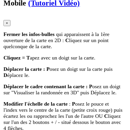
Mobile
(Tutoriel Vidéo)
×
Fermer les infos-bulles
qui apparaissent à la 1ère
ouverture de la carte en 2D :
C
liquez sur un point
quelconque de la carte.
Cliquez
= T
apez avec un doigt sur la carte.
Déplacer la carte
: P
osez un doigt sur la carte puis
D
éplacez le.
Déplacer le cadre contenant la carte :
P
osez un doigt
sur "Visualiser la randonnée en 3D" puis Déplacez le.
Modifier
l'échelle de la carte
:
P
osez le pouce et
l'index vers le centre de la carte (petite croix rouge) puis
écartez les ou rapprochez les l'un de l'autre OU
C
liquez
sur l'un des 2 boutons + / - situé dessous le bouton avec
4 flèches.