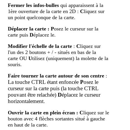
Fermer les infos-bulles
qui apparaissent à la
1ère ouverture de la carte en 2D :
C
liquez sur
un point quelconque de la carte.
Déplacer la carte
:
P
osez le curseur sur la
carte puis
D
éplacez le.
Modifier l'échelle de la carte
:
C
liquez sur
l'un des 2 boutons + / - situés en bas de la
carte OU
U
tilisez (uniquement) la molette de la
souris.
Faire tourner la carte autour de son centre
:
La touche CTRL étant enfoncée
P
osez le
curseur sur la carte puis (la touche
CTRL
pouvant être relachée)
D
éplacez le curseur
horizontalement.
Ouvrir la carte en plein écran
:
C
liquez sur le
bouton avec 4 flèches sortantes situé à gauche
en haut de la carte.