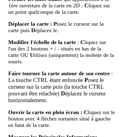
1ère ouverture de la carte en 2D :
C
liquez sur
un point quelconque de la carte.
Déplacer la carte
:
P
osez le curseur sur la
carte puis
D
éplacez le.
Modifier l'échelle de la carte
:
C
liquez sur
l'un des 2 boutons + / - situés en bas de la
carte OU
U
tilisez (uniquement) la molette de la
souris.
Faire tourner la carte autour de son centre
:
La touche CTRL étant enfoncée
P
osez le
curseur sur la carte puis (la touche
CTRL
pouvant être relachée)
D
éplacez le curseur
horizontalement.
Ouvrir la carte en plein écran
:
C
liquez sur le
bouton avec 4 flèches sortantes situé à gauche
en haut de la carte.
Masquer les Principales Informations