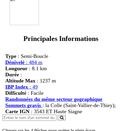
Principales Informations
Type
: Semi-Boucle
Dénivelé
: 484 m
Longueur
: 8.1 km
Durée
:
Altitude Max
: 1237 m
IBP Index
: 49
Difficulté
: Facile
Randonnées du même secteur gographique
Sommets gravis
:
la Colle (Saint-Vallier-de-Thiey);
Carte IGN
: 3543 ET Haute Siagne
Cliquez sur les 4 flèches pour quitter le plein écran