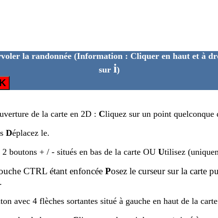
voler la randonnée
(Information : Cliquer en haut et à dr
i
sur
)
K
ouverture de la carte en 2D :
C
liquez sur un point quelconque d
is
D
éplacez le.
s 2 boutons + / - situés en bas de la carte OU
U
tilisez (unique
touche CTRL étant enfoncée
P
osez le curseur sur la carte p
.
ton avec 4 flèches sortantes situé à gauche en haut de la carte