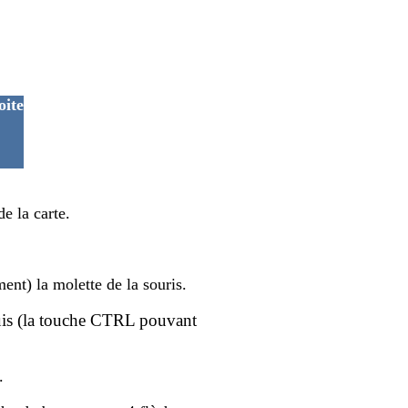
oite
e la carte.
ment) la molette de la souris.
uis (la touche
CTRL pouvant
.