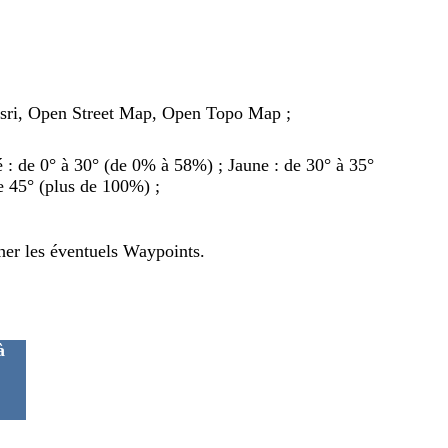
Esri, Open Street Map, Open Topo Map ;
ré : de 0° à 30° (de 0% à 58%) ; Jaune : de 30° à 35°
e 45° (plus de 100%) ;
cher les éventuels Waypoints.
à