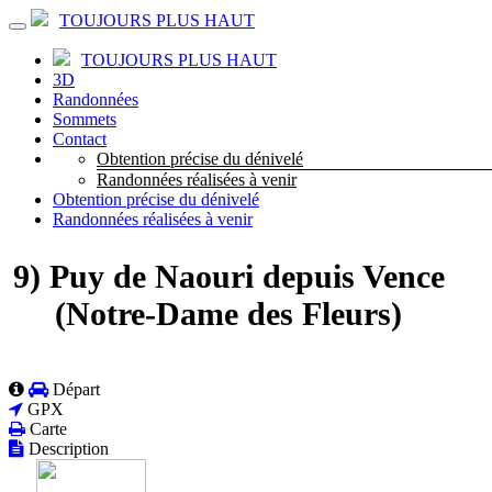
TOUJOURS PLUS HAUT
TOUJOURS PLUS HAUT
3D
Randonnées
Sommets
Contact
Obtention précise du dénivelé
Randonnées réalisées à venir
Obtention précise du dénivelé
Randonnées réalisées à venir
9) Puy de Naouri depuis Vence
(Notre-Dame des Fleurs)
Départ
GPX
Carte
Description