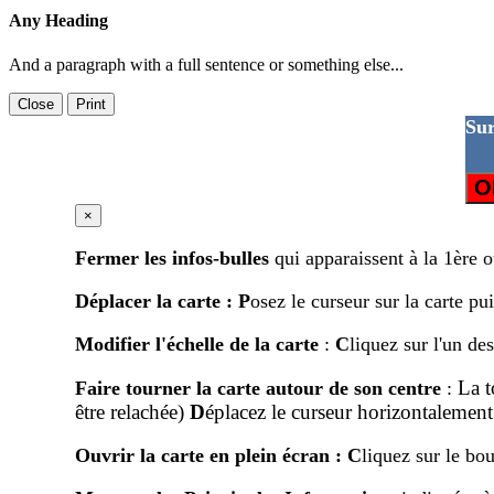
Any Heading
And a paragraph with a full sentence or something else...
Close
Print
Sur
O
×
Fermer les infos-bulles
qui apparaissent à la 1ère 
Déplacer la carte
:
P
osez le curseur sur la carte pu
Modifier l'échelle de la carte
:
C
liquez sur l'un de
La 
Faire tourner la carte autour de son centre
:
être relachée)
D
éplacez le curseur horizontalement
Ouvrir la carte en plein écran
:
C
liquez sur le bou