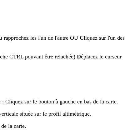
 ou rapprochez les l'un de l'autre OU
C
liquez sur l'un des
touche CTRL pouvant être relachée)
D
éplacez le curseur
e : Cliquez sur le bouton à gauche en bas de la carte.
rticale située sur le profil altimétrique.
de la carte.