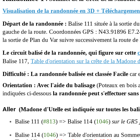
Visualisation de la randonnée en 3D + Téléchargemen
Départ de la randonnée :
Balise 111 située à la sortie d
gauche de la route.
Coordonnées GPS : N43.91896 E7.
la sortie de Plan du Var suivre successivement la route d
Le circuit balisé de la randonnée, qui figure sur cette
Balise 117,
Table d'orientation sur la crête de la Madone d
Difficulté
: La randonnée balisée est classée Facile
car 
Orientation : Avec l'aide du balisage
(Poteaux en bois a
indiquées ci-dessous
la randonnée peut s'effectuer sans
Aller
(Madone d'Utelle est indiquée sur toutes les bali
Balise 111 (
#813
) => Balise 114 (
1046
)
sur le GR5 
Balise 114 (
1046
)
=>
Table d'orientation au Sommet