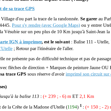
t de sa trace GPS
u Village d'ou part la trace de la randonnée.
Se garer
au Par
24445.
Pour s'y rendre
(avec Google Maps)
ou y entrer Utel
e la Vésubie
sur un peu plus de 10 Km jusqu'à Saint-Jean la 
carte IGN à imprimer
, est le suivant
:
Balise 111 - Utelle,
'Utelle
;
Retour par l'itinéraire de l'aller.
elle
ne présente pas de difficulté technique et pas de passag
vec flèches de direction + Marques de peinture Jaune OU 
 sa trace GPS
sous réserve d'avoir
imprimé son circuit sur
ses)
jusqu'à la balise 113
:
(+ 239 ; - 6
) m
ET
2,1 Km
1
 de la Crête de la Madone d'Utelle (
1194
)
:
(+ 150 ; - 2)