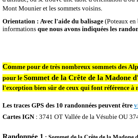
Mont Mounier et les sommets voisins.
Orientation : Avec l'aide du balisage
(Poteaux en 
informations
que nous avons indiquées les randon
Co
mme p
our de très nombreux sommets des Alpes
Sommet de la Crête de la Madone d'
pour le
l'exception bien sûr de ceux
qui font référence à n
Les traces GPS des 10
randonnées
peuvent être
v
Cartes IGN
: 3741 OT Vallée de la Vésubie OU 374
Randonnée 1
:
Sommet de la Crête de la
Madone d'U