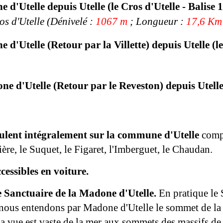
 d'Utelle depuis Utelle (le Cros d'Utelle - Balise 
os d'Utelle (
Dénivelé :
1067 m
;
Longueur
:
17,6 Km
ne
d'Utelle
(Retour par la Villette)
depuis Utelle (
one
d'Utelle
(Retour par le Reveston)
depuis Utell
roulent intégralement sur la commune d'Utelle
comp
vière, le Suquet, le Figaret, l'Imberguet, le Chaudan.
essibles en voiture.
e Sanctuaire de la Madone d'Utelle.
En pratique le 
 nous entendons par Madone d'Utelle le sommet de la 
la vue e
st vaste de la mer aux sommets des massifs d