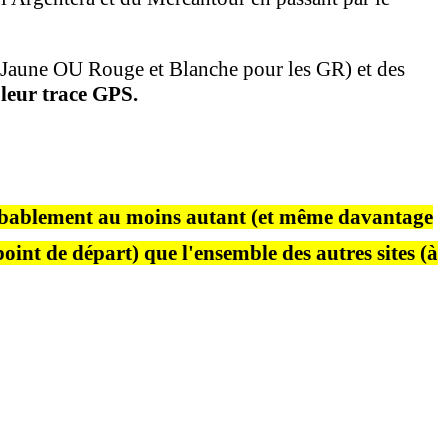
e Jaune OU Rouge et Blanche pour les GR) et des
 leur trace GPS.
bablement
au moins autant
(et même davantage
point de départ) que l'ensemble
des autres sites
(à