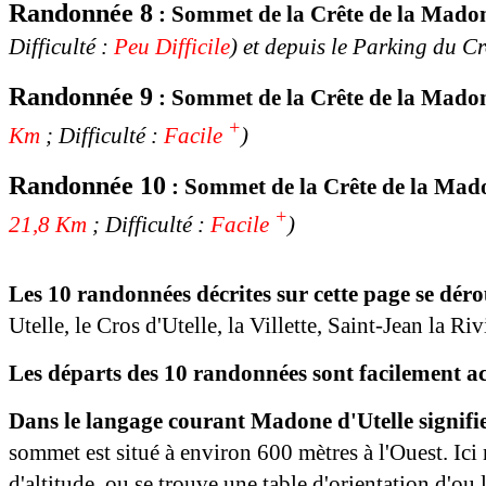
Randonnée 8
:
Sommet de la Crête de la
Madone
Difficulté :
Peu Difficile
) et depuis le Parking du Cr
Randonnée 9
:
Sommet de la Crête de la
Mado
+
Km
; Difficulté :
Facile
)
Randonnée 10
:
Sommet de la Crête de la
Mad
+
21,8 Km
; Difficulté :
Facile
)
Les 10 randonnées décrites sur cette page se dé
Utelle, le Cros d'Utelle, la Villette, Saint-Jean la Ri
Les départs des 10 randonnées sont facilement acc
Dans le langage courant Madone d'Utelle signifi
sommet est situé à environ 600 mètres à l'Ouest.
Ici
d'altitude, ou se trouve une table d'orientation d'ou 