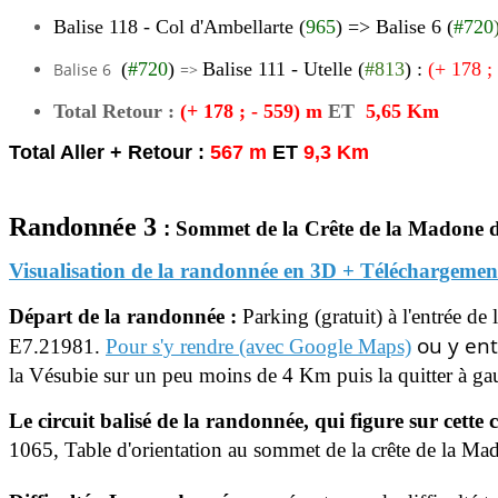
Balise 118 -
Col d'Ambellarte (
965
)
=>
Balise 6 (
#720
(
#720
)
Balise 111 - Utelle (
#813
) :
(+ 178 ;
Balise 6
=>
Total Retour :
(+ 178 ; - 559) m
ET
5,65 Km
Total Aller + Retour :
567 m
ET
9,3 Km
Randonnée 3
:
Sommet de la Crête de la
Madone d'
Visualisation de la randonnée en 3D + Téléchargemen
Départ de la randonnée :
Parking (gratuit) à l'entrée d
ou y entr
E7.21981.
Pour s'y rendre
(avec Google Maps)
la Vésubie sur un peu moins de 4 Km puis la quitter à ga
Le circuit balisé de la randonnée, qui figure sur cette 
1065, Table d'orientation au sommet de la crête de la Mad