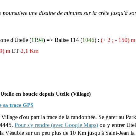
e poursuivre une dizaine de minutes sur la crête jusqu'à so
one d'Utelle
(
1194
) =>
Balise 114 (
1046
)
:
(+ 2 ; - 150) 
39
) m
ET
2,1 Km
telle en boucle depuis Utelle (Village)
e sa trace GPS
u Village d'ou part la trace de la randonnée. Se garer au Pa
24445.
Pour s'y rendre
(avec Google Maps)
ou y entrer Utel
e la Vésubie
sur un peu plus de 10 Km jusqu'à Saint-Jean la 