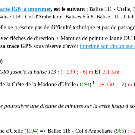
carte IGN à imprimer
, est le suivant
:
Balise 111 - Utelle,
alise 118 -
Col d'Ambellarte, Balises 6 à 8, Balise 111 - Utell
elle
ne présente pas de difficulté technique et pas de passag
vec flèches de direction + Marques de peinture Jaune OU 
 sa trace GPS
sous réserve d'avoir
imprimé son circuit sur
s)
 GR5 jusqu'à la balise 113
:
(+ 239 ; - 6
) m
ET
2,1 Km
1
de la Crête de la Madone d'Utelle
(
1194
)
:
(+ 150 ; - 2) m
e poursuivre une dizaine de minutes sur la crête jusqu'à s
e d'Utelle (
1194
) =>
Balise 118 -
Col d'Ambellarte (
965
)
:
-