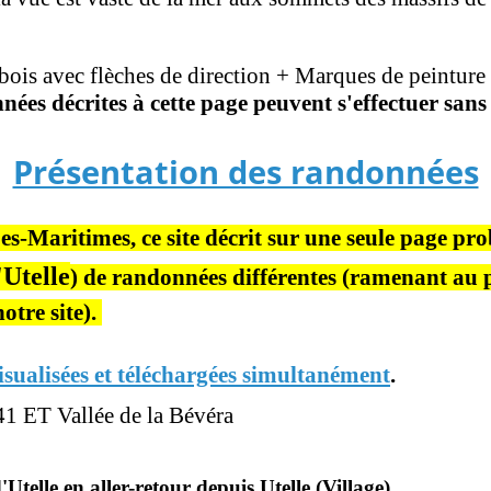
bois avec flèches de direction + Marques de peintur
nées décrites à cette page
peuvent s'effectuer sans
Présentation des randonnées
-Maritimes, ce site décrit sur une seule page
pro
Utelle
) de randonnées différentes (ramenant au 
otre site).
isualisées et téléchargées simultanément
.
1 ET Vallée de la Bévéra
telle en aller-retour depuis Utelle (Village)