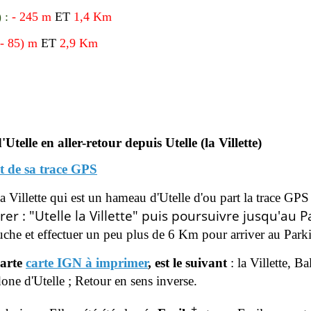
) :
- 245 m
ET
1,4 Km
 - 85) m
ET
2,9 Km
Utelle en aller-retour
depuis Utelle (la Villette)
t de sa trace GPS
e la Villette qui est un hameau d'Utelle d'ou part la trac
er : "Utelle la Villette" puis poursuivre jusqu'au 
uche et effectuer un peu plus de 6 Km pour arriver au
Parki
carte
carte IGN à imprimer
, est le suivant
:
la Villette, B
one d'Utelle ; Retour en sens inverse.
+