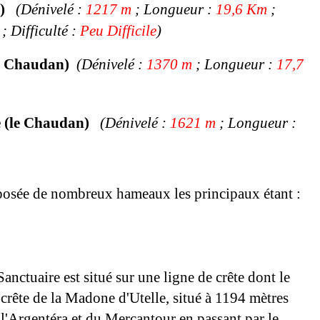
1)
(Dénivelé :
1217 m
;
Longueur
:
19,6 Km
;
; Difficulté :
Peu Difficile
)
le Chaudan)
(
Dénivelé :
1370 m
;
Longueur
:
17,7
e (le Chaudan)
(
Dénivelé :
1621 m
;
Longueur
:
osée de nombreux hameaux les principaux étant :
Sanctuaire est situé sur une ligne de crête dont le
crête de la Madone d'Utelle, situé à 1194 mètres
e l'Argentéra et du Mercantour
en passant par le