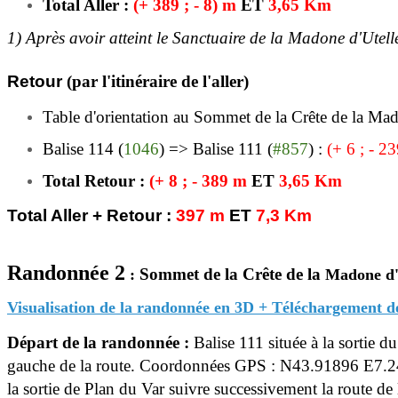
Total Aller :
(+ 389 ; - 8) m
ET
3,65 Km
1) Après avoir atteint le Sanctuaire de la Madone d'Utell
Retour
(par l'itinéraire de l'aller)
Table d'orientation au Sommet de la Crête de la Mad
Balise 114 (
1046
) =>
Balise 111 (
#857
)
:
(+ 6 ; - 2
Total Retour :
(+ 8 ; - 389 m
ET
3,65 Km
Total Aller + Retour :
397 m
ET
7,3 Km
Randonnée 2
Sommet de la Crête de la
:
Madone d'U
Visualisation de la randonnée en 3D + Téléchargement d
Départ de la randonnée :
Balise 111 située à la sortie d
gauche de la route.
Coordonnées GPS : N43.91896 E7.
la sortie de Plan du Var suivre successivement la route d