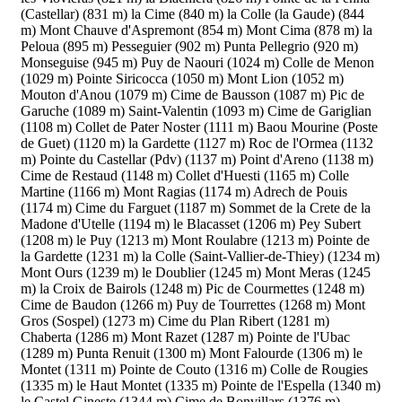
(Castellar) (831 m)
la Cime (840 m)
la Colle (la Gaude) (844
m)
Mont Chauve d'Aspremont (854 m)
Mont Cima (878 m)
la
Peloua (895 m)
Pesseguier (902 m)
Punta Pellegrio (920 m)
Monseguise (945 m)
Puy de Naouri (1024 m)
Colle de Menon
(1029 m)
Pointe Siricocca (1050 m)
Mont Lion (1052 m)
Mouton d'Anou (1079 m)
Cime de Bausson (1087 m)
Pic de
Garuche (1089 m)
Saint-Valentin (1093 m)
Cime de Gariglian
(1108 m)
Collet de Pater Noster (1111 m)
Baou Mourine (Poste
de Guet) (1120 m)
la Gardette (1127 m)
Roc de l'Ormea (1132
m)
Pointe du Castellar (Pdv) (1137 m)
Point d'Areno (1138 m)
Cime de Restaud (1148 m)
Collet d'Huesti (1165 m)
Colle
Martine (1166 m)
Mont Ragias (1174 m)
Adrech de Pouis
(1174 m)
Cime du Farguet (1187 m)
Sommet de la Crete de la
Madone d'Utelle (1194 m)
le Blacasset (1206 m)
Pey Subert
(1208 m)
le Puy (1213 m)
Mont Roulabre (1213 m)
Pointe de
la Gardette (1231 m)
la Colle (Saint-Vallier-de-Thiey) (1234 m)
Mont Ours (1239 m)
le Doublier (1245 m)
Mont Meras (1245
m)
la Croix de Bairols (1248 m)
Pic de Courmettes (1248 m)
Cime de Baudon (1266 m)
Puy de Tourrettes (1268 m)
Mont
Gros (Sospel) (1273 m)
Cime du Plan Ribert (1281 m)
Chaberta (1286 m)
Mont Razet (1287 m)
Pointe de l'Ubac
(1289 m)
Punta Renuit (1300 m)
Mont Falourde (1306 m)
le
Montet (1311 m)
Pointe de Couto (1316 m)
Colle de Rougies
(1335 m)
le Haut Montet (1335 m)
Pointe de l'Espella (1340 m)
le Castel Gineste (1344 m)
Cime de Bonvillars (1376 m)