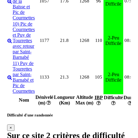
de la
1057
17.6
1268
96
07:03
Difficile
Baïsse et
Pic de
Courmettes
10) Pic de
Courmettes
et Puy de
2-Peu
Tourrettes
1177
21.8
1268
110
08:24
Difficile
avec retour
par Saint-
Barnabé
11) Puy de
Tourrettes
par Saint-
2-Peu
1133
21.3
1268
105
08:09
Barnabé et
Difficile
Pic de
Courmettes
Dénivelé
Longueur
Altitude
IBP
Difficulté
Durée
Nom
(m)
(Km)
Max (m)
Difficulté d'une randonnée
×
Sur ce site 2 critères de difficulté