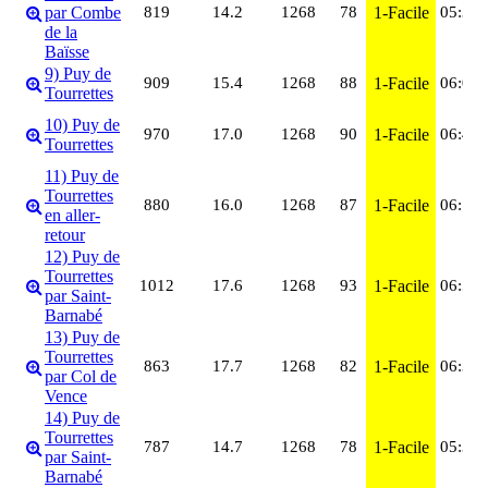
par Combe
819
14.2
1268
78
1-Facile
05:36
de la
Baïsse
9) Puy de
909
15.4
1268
88
1-Facile
06:07
Tourrettes
10) Puy de
970
17.0
1268
90
1-Facile
06:41
Tourrettes
11) Puy de
Tourrettes
880
16.0
1268
87
1-Facile
06:12
en aller-
retour
12) Puy de
Tourrettes
1012
17.6
1268
93
1-Facile
06:56
par Saint-
Barnabé
13) Puy de
Tourrettes
863
17.7
1268
82
1-Facile
06:35
par Col de
Vence
14) Puy de
Tourrettes
787
14.7
1268
78
1-Facile
05:39
par Saint-
Barnabé