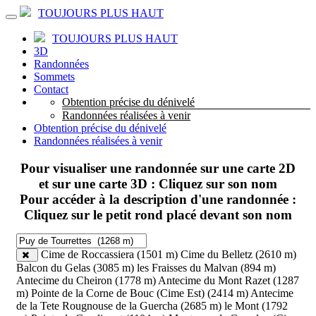
TOUJOURS PLUS HAUT
TOUJOURS PLUS HAUT
3D
Randonnées
Sommets
Contact
Obtention précise du dénivelé
Randonnées réalisées à venir
Obtention précise du dénivelé
Randonnées réalisées à venir
Pour visualiser une randonnée sur une carte 2D
et sur une carte 3D : Cliquez sur son nom
Pour accéder à la description d'une randonnée :
Cliquez sur le petit rond placé devant son nom
Cime de Roccassiera (1501 m)
Cime du Belletz (2610 m)
Balcon du Gelas (3085 m)
les Fraisses du Malvan (894 m)
Antecime du Cheiron (1778 m)
Antecime du Mont Razet (1287
m)
Pointe de la Corne de Bouc (Cime Est) (2414 m)
Antecime
de la Tete Rougnouse de la Guercha (2685 m)
le Mont (1792