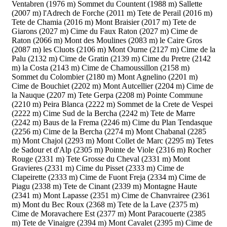
Ventabren (1976 m)
Sommet du Countent (1988 m)
Sallette
(2007 m)
l'Adrech de Forche (2011 m)
Tete de Perail (2016 m)
Tete de Chamia (2016 m)
Mont Braisier (2017 m)
Tete de
Giarons (2027 m)
Cime du Faux Raton (2027 m)
Cime de
Raton (2066 m)
Mont des Moulines (2083 m)
le Caire Gros
(2087 m)
les Cluots (2106 m)
Mont Ourne (2127 m)
Cime de la
Palu (2132 m)
Cime de Gratin (2139 m)
Cime du Pretre (2142
m)
la Costa (2143 m)
Cime de Chamoussillon (2158 m)
Sommet du Colombier (2180 m)
Mont Agnelino (2201 m)
Cime de Bouchiet (2202 m)
Mont Autcellier (2204 m)
Cime de
la Nauque (2207 m)
Tete Gerpa (2208 m)
Pointe Commune
(2210 m)
Peira Blanca (2222 m)
Sommet de la Crete de Vespei
(2222 m)
Cime Sud de la Bercha (2242 m)
Tete de Marre
(2242 m)
Baus de la Frema (2246 m)
Cime du Plan Tendasque
(2256 m)
Cime de la Bercha (2274 m)
Mont Chabanal (2285
m)
Mont Chajol (2293 m)
Mont Collet de Marc (2295 m)
Tetes
de Sadour et d'Alp (2305 m)
Pointe de Viole (2316 m)
Rocher
Rouge (2331 m)
Tete Grosse du Cheval (2331 m)
Mont
Gravieres (2331 m)
Cime du Pisset (2333 m)
Cime de
Clapeirette (2333 m)
Cime de Fuont Freja (2334 m)
Cime de
Piagu (2338 m)
Tete de Cinant (2339 m)
Montagne Haute
(2341 m)
Mont Lapasse (2351 m)
Cime de Chanvrairee (2361
m)
Mont du Bec Roux (2368 m)
Tete de la Lave (2375 m)
Cime de Moravachere Est (2377 m)
Mont Paracouerte (2385
m)
Tete de Vinaigre (2394 m)
Mont Cavalet (2395 m)
Cime de