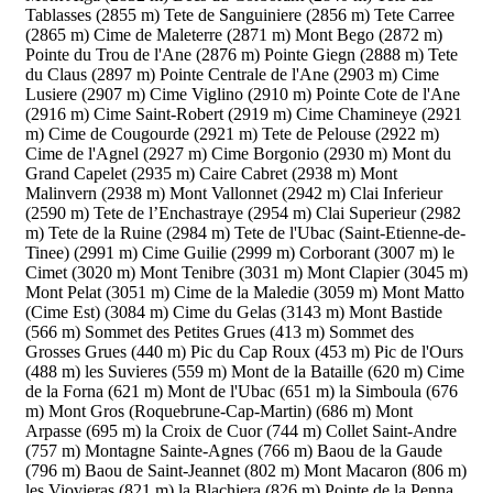
Tablasses (2855 m)
Tete de Sanguiniere (2856 m)
Tete Carree
(2865 m)
Cime de Maleterre (2871 m)
Mont Bego (2872 m)
Pointe du Trou de l'Ane (2876 m)
Pointe Giegn (2888 m)
Tete
du Claus (2897 m)
Pointe Centrale de l'Ane (2903 m)
Cime
Lusiere (2907 m)
Cime Viglino (2910 m)
Pointe Cote de l'Ane
(2916 m)
Cime Saint-Robert (2919 m)
Cime Chamineye (2921
m)
Cime de Cougourde (2921 m)
Tete de Pelouse (2922 m)
Cime de l'Agnel (2927 m)
Cime Borgonio (2930 m)
Mont du
Grand Capelet (2935 m)
Caire Cabret (2938 m)
Mont
Malinvern (2938 m)
Mont Vallonnet (2942 m)
Clai Inferieur
(2590 m)
Tete de l’Enchastraye (2954 m)
Clai Superieur (2982
m)
Tete de la Ruine (2984 m)
Tete de l'Ubac (Saint-Etienne-de-
Tinee) (2991 m)
Cime Guilie (2999 m)
Corborant (3007 m)
le
Cimet (3020 m)
Mont Tenibre (3031 m)
Mont Clapier (3045 m)
Mont Pelat (3051 m)
Cime de la Maledie (3059 m)
Mont Matto
(Cime Est) (3084 m)
Cime du Gelas (3143 m)
Mont Bastide
(566 m)
Sommet des Petites Grues (413 m)
Sommet des
Grosses Grues (440 m)
Pic du Cap Roux (453 m)
Pic de l'Ours
(488 m)
les Suvieres (559 m)
Mont de la Bataille (620 m)
Cime
de la Forna (621 m)
Mont de l'Ubac (651 m)
la Simboula (676
m)
Mont Gros (Roquebrune-Cap-Martin) (686 m)
Mont
Arpasse (695 m)
la Croix de Cuor (744 m)
Collet Saint-Andre
(757 m)
Montagne Sainte-Agnes (766 m)
Baou de la Gaude
(796 m)
Baou de Saint-Jeannet (802 m)
Mont Macaron (806 m)
les Viovieras (821 m)
la Blachiera (826 m)
Pointe de la Penna