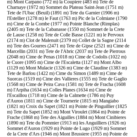
m)
Mont Carpano (772 m)
la Coupiere (483 m)
Tete de
Charnaye (1972 m)
Sommet du Plateau Saint-Jean (1751 m)
Tete de l'Ubac (Beuil) (1891 m)
Tete du Garnier (1906 m)
l'Estellier (1278 m)
le Faut (1763 m)
Pic de la Colmiane (1790
m)
Cime de la Combe (1977 m)
Pointe Blanche (Rimplas)
(2405 m)
Tete de la Cabanasse (1550 m)
Sommet de la Crete
de Lause (1258 m)
Tete de Colle Basse (1221 m)
le Pervoux
(2174 m)
Clot de Malenuit (2379 m)
Collet de la Sagne (2114
m)
Tete des Gourres (2471 m)
Tete de Gipse (2521 m)
Cime de
Marcellin (2031 m)
Tete de l'Abric (2037 m)
Tete de Pierrous
(2048 m)
Cime de Penas (1018 m)
Cime de Codolis (1022 m)
le Cuore (1095 m)
Cime de l'Escaletta (1127 m)
Mont Albo
(1129 m)
Mont Mulacie (1326 m)
Cime de Claudine (1383 m)
Tete de Barlou (1422 m)
Cime du Simon (1489 m)
Cime de
Suorcas (1519 m)
Cime des Vallieres (1555 m)
Tete de Gaglio
(1568 m)
Cime de Peira Cava (1581 m)
Tete de Fracha (1608
m)
l'Arpiha (1634 m)
Colles Planes (1634 m)
Cime de
l'Escaillou (1718 m)
Cime de la Calmette (1786 m)
Puy
d'Auron (1811 m)
Cime de Tournerie (1815 m)
Mangiabo
(1821 m)
Croix du Sapet (1821 m)
Pointe de Pinguillier (1825
m)
Tete du Sapet (1852 m)
Mont Viroulet (1864 m)
Pointe de
Frache (1868 m)
Tete des Aiguilles (1884 m)
Mont Cinibieres
(1890 m)
Tete du Pommier (1913 m)
les Anguilliers (1926 m)
Sommet d'Auron (1929 m)
Pointe de Lugo (1929 m)
Sommet
de la Crete d'Ars (1946 m)
Mont Brussiere (1955 m)
Pointe de