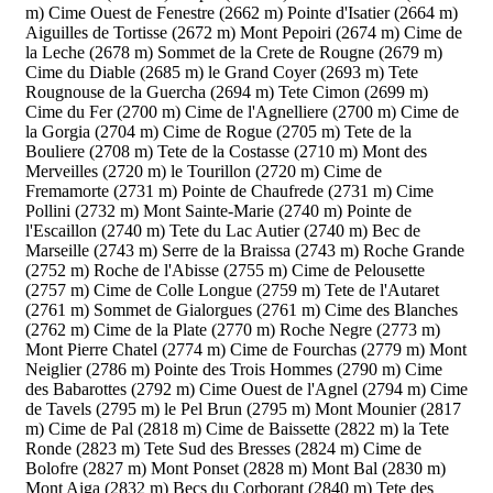
m)
Cime Ouest de Fenestre (2662 m)
Pointe d'Isatier (2664 m)
Aiguilles de Tortisse (2672 m)
Mont Pepoiri (2674 m)
Cime de
la Leche (2678 m)
Sommet de la Crete de Rougne (2679 m)
Cime du Diable (2685 m)
le Grand Coyer (2693 m)
Tete
Rougnouse de la Guercha (2694 m)
Tete Cimon (2699 m)
Cime du Fer (2700 m)
Cime de l'Agnelliere (2700 m)
Cime de
la Gorgia (2704 m)
Cime de Rogue (2705 m)
Tete de la
Bouliere (2708 m)
Tete de la Costasse (2710 m)
Mont des
Merveilles (2720 m)
le Tourillon (2720 m)
Cime de
Fremamorte (2731 m)
Pointe de Chaufrede (2731 m)
Cime
Pollini (2732 m)
Mont Sainte-Marie (2740 m)
Pointe de
l'Escaillon (2740 m)
Tete du Lac Autier (2740 m)
Bec de
Marseille (2743 m)
Serre de la Braissa (2743 m)
Roche Grande
(2752 m)
Roche de l'Abisse (2755 m)
Cime de Pelousette
(2757 m)
Cime de Colle Longue (2759 m)
Tete de l'Autaret
(2761 m)
Sommet de Gialorgues (2761 m)
Cime des Blanches
(2762 m)
Cime de la Plate (2770 m)
Roche Negre (2773 m)
Mont Pierre Chatel (2774 m)
Cime de Fourchas (2779 m)
Mont
Neiglier (2786 m)
Pointe des Trois Hommes (2790 m)
Cime
des Babarottes (2792 m)
Cime Ouest de l'Agnel (2794 m)
Cime
de Tavels (2795 m)
le Pel Brun (2795 m)
Mont Mounier (2817
m)
Cime de Pal (2818 m)
Cime de Baissette (2822 m)
la Tete
Ronde (2823 m)
Tete Sud des Bresses (2824 m)
Cime de
Bolofre (2827 m)
Mont Ponset (2828 m)
Mont Bal (2830 m)
Mont Aiga (2832 m)
Becs du Corborant (2840 m)
Tete des