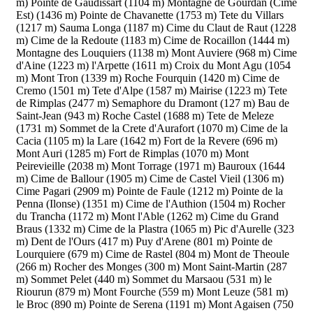
m)
Pointe de Gaudissart (1104 m)
Montagne de Gourdan (Cime
Est) (1436 m)
Pointe de Chavanette (1753 m)
Tete du Villars
(1217 m)
Sauma Longa (1187 m)
Cime du Claut de Raut (1228
m)
Cime de la Redoute (1183 m)
Cime de Rocaillon (1444 m)
Montagne des Louquiers (1138 m)
Mont Auviere (968 m)
Cime
d'Aine (1223 m)
l'Arpette (1611 m)
Croix du Mont Agu (1054
m)
Mont Tron (1339 m)
Roche Fourquin (1420 m)
Cime de
Cremo (1501 m)
Tete d'Alpe (1587 m)
Mairise (1223 m)
Tete
de Rimplas (2477 m)
Semaphore du Dramont (127 m)
Bau de
Saint-Jean (943 m)
Roche Castel (1688 m)
Tete de Meleze
(1731 m)
Sommet de la Crete d'Aurafort (1070 m)
Cime de la
Cacia (1105 m)
la Lare (1642 m)
Fort de la Revere (696 m)
Mont Auri (1285 m)
Fort de Rimplas (1070 m)
Mont
Peirevieille (2038 m)
Mont Torrage (1971 m)
Bauroux (1644
m)
Cime de Ballour (1905 m)
Cime de Castel Vieil (1306 m)
Cime Pagari (2909 m)
Pointe de Faule (1212 m)
Pointe de la
Penna (Ilonse) (1351 m)
Cime de l'Authion (1504 m)
Rocher
du Trancha (1172 m)
Mont l'Able (1262 m)
Cime du Grand
Braus (1332 m)
Cime de la Plastra (1065 m)
Pic d'Aurelle (323
m)
Dent de l'Ours (417 m)
Puy d'Arene (801 m)
Pointe de
Lourquiere (679 m)
Cime de Rastel (804 m)
Mont de Theoule
(266 m)
Rocher des Monges (300 m)
Mont Saint-Martin (287
m)
Sommet Pelet (440 m)
Sommet du Marsaou (531 m)
le
Riourun (879 m)
Mont Fourche (559 m)
Mont Leuze (581 m)
le Broc (890 m)
Pointe de Serena (1191 m)
Mont Agaisen (750