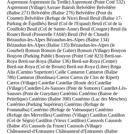
Aspremont
Aspremont (la Treille)
Aspremont (Point Coté 532)
Aspremont (Village)
Auvare
Bairols
Belvédère
Belvédère
(Balise 271)
Belvédère (Balise 276)
Belvédère (Pont du
Countet)
Belvédère (Refuge de Nice)
Beuil
Beuil (Balise 17-
Parking de Équilliés)
Beuil (Col de l'Espaul)
Beuil (Col de la
Couillole)
Beuil (Col de Sainte-Anne)
Beuil (Cougne)
Beuil (la
Route)
Beuil (Passerelle l'Ablé)
Beuil (Pré de Chaudi)
Bézaudun-les-Alpes
Bézaudun-les-Alpes (Balise 134)
Bézaudun-les-Alpes (Balise 135)
Bézaudun-les-Alpes (le
Gourbel)
Bonson
Bonson (le Gabre)
Bonson (Village)
Bouyon
Bouyon (Parking Public)
Bouyon (Point Coté 823)
Breil-sur-
Roya
Breil-sur-Roya (Balise 136)
Breil-sur-Roya (Centre)
Breil-sur-Roya (Col de Brouis)
Breil-sur-Roya (Libre)
Briga
Alta (Carnino Superiore)
Caille
Cantaron
Cantaron (Balise
786)
Cantaron (Bordinas)
Carros
Carros (le Clos de Ripert)
Carros (Village)
Castellar
Castellar (Route de)
Castellar
(Village)
Castellet-Lès-Sausses (Piste de Sumore)
Castellet-Lès-
Sausses (Pont de Gueydan)
Castérino
Castérino (Baisse de
Peïrefique)
Castérino (Balise 390)
Castérino (Lac des Mesches)
Castérino (Parking Supérieur)
Castérino (Refuge de
Fontanalba)
Castérino (Refuge de Valmasque)
Castérino
(Refuge des Merveilles)
Castérino (Village)
Castillon
Castillon
(Col de Ségra)
Castillon (Vieux Castillon)
Caussols
Caussols
(Balise 45)
Caussols (la Fruste)
Caussols (Village)
Châteauneuf-d'Entraunes
Châteauneuf-d'Entraunes (Balise