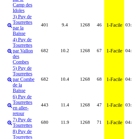
Camp des
Idoles
3) Puy de
Tourrettes
401
9.4
1268
46
1-Facile
03:21
par la
Baïsse
4) Puy de
Tourrettes
par Vallon
682
10.2
1268
67
1-Facile
04:15
des
Combes
5) Puy de
Tourrettes
par Combe
682
10.4
1268
68
1-Facile
04:18
de la
Baïsse
6) Puy de
Tourrettes
443
11.4
1268
47
1-Facile
03:57
en aller-
retour
7) Puy de
680
11.9
1268
71
1-Facile
04:41
Tourrettes
8) Puy de
Tourrettes