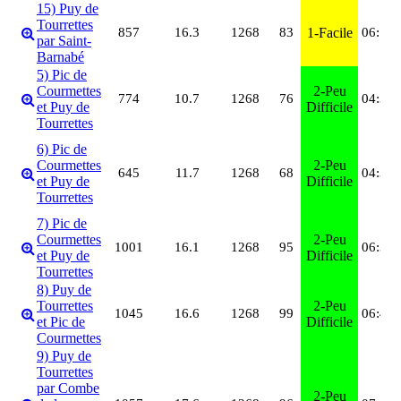
15) Puy de
Tourrettes
857
16.3
1268
83
1-Facile
06:13
par Saint-
Barnabé
5) Pic de
Courmettes
2-Peu
774
10.7
1268
76
04:37
et Puy de
Difficile
Tourrettes
6) Pic de
Courmettes
2-Peu
645
11.7
1268
68
04:32
et Puy de
Difficile
Tourrettes
7) Pic de
Courmettes
2-Peu
1001
16.1
1268
95
06:32
et Puy de
Difficile
Tourrettes
8) Puy de
Tourrettes
2-Peu
1045
16.6
1268
99
06:46
et Pic de
Difficile
Courmettes
9) Puy de
Tourrettes
par Combe
2-Peu