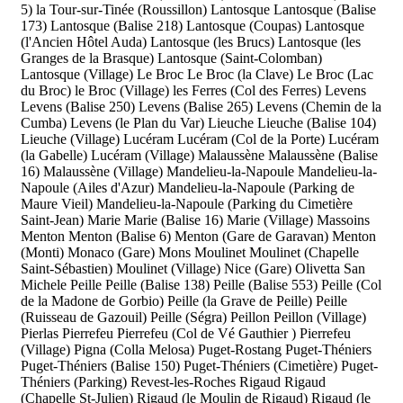
5)
la Tour-sur-Tinée (Roussillon)
Lantosque
Lantosque (Balise
173)
Lantosque (Balise 218)
Lantosque (Coupas)
Lantosque
(l'Ancien Hôtel Auda)
Lantosque (les Brucs)
Lantosque (les
Granges de la Brasque)
Lantosque (Saint-Colomban)
Lantosque (Village)
Le Broc
Le Broc (la Clave)
Le Broc (Lac
du Broc)
le Broc (Village)
les Ferres (Col des Ferres)
Levens
Levens (Balise 250)
Levens (Balise 265)
Levens (Chemin de la
Cumba)
Levens (le Plan du Var)
Lieuche
Lieuche (Balise 104)
Lieuche (Village)
Lucéram
Lucéram (Col de la Porte)
Lucéram
(la Gabelle)
Lucéram (Village)
Malaussène
Malaussène (Balise
16)
Malaussène (Village)
Mandelieu-la-Napoule
Mandelieu-la-
Napoule (Ailes d'Azur)
Mandelieu-la-Napoule (Parking de
Maure Vieil)
Mandelieu-la-Napoule (Parking du Cimetière
Saint-Jean)
Marie
Marie (Balise 16)
Marie (Village)
Massoins
Menton
Menton (Balise 6)
Menton (Gare de Garavan)
Menton
(Monti)
Monaco (Gare)
Mons
Moulinet
Moulinet (Chapelle
Saint-Sébastien)
Moulinet (Village)
Nice (Gare)
Olivetta San
Michele
Peille
Peille (Balise 138)
Peille (Balise 553)
Peille (Col
de la Madone de Gorbio)
Peille (la Grave de Peille)
Peille
(Ruisseau de Gazouil)
Peille (Ségra)
Peillon
Peillon (Village)
Pierlas
Pierrefeu
Pierrefeu (Col de Vé Gauthier )
Pierrefeu
(Village)
Pigna (Colla Melosa)
Puget-Rostang
Puget-Théniers
Puget-Théniers (Balise 150)
Puget-Théniers (Cimetière)
Puget-
Théniers (Parking)
Revest-les-Roches
Rigaud
Rigaud
(Chapelle St-Julien)
Rigaud (le Moulin de Rigaud)
Rigaud (le