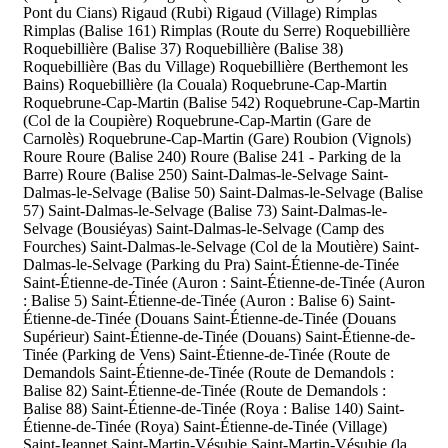
Pont du Cians)
Rigaud (Rubi)
Rigaud (Village)
Rimplas
Rimplas (Balise 161)
Rimplas (Route du Serre)
Roquebillière
Roquebillière (Balise 37)
Roquebillière (Balise 38)
Roquebillière (Bas du Village)
Roquebillière (Berthemont les
Bains)
Roquebillière (la Couala)
Roquebrune-Cap-Martin
Roquebrune-Cap-Martin (Balise 542)
Roquebrune-Cap-Martin
(Col de la Coupière)
Roquebrune-Cap-Martin (Gare de
Carnolès)
Roquebrune-Cap-Martin (Gare)
Roubion (Vignols)
Roure
Roure (Balise 240)
Roure (Balise 241 - Parking de la
Barre)
Roure (Balise 250)
Saint-Dalmas-le-Selvage
Saint-
Dalmas-le-Selvage (Balise 50)
Saint-Dalmas-le-Selvage (Balise
57)
Saint-Dalmas-le-Selvage (Balise 73)
Saint-Dalmas-le-
Selvage (Bousiéyas)
Saint-Dalmas-le-Selvage (Camp des
Fourches)
Saint-Dalmas-le-Selvage (Col de la Moutière)
Saint-
Dalmas-le-Selvage (Parking du Pra)
Saint-Étienne-de-Tinée
Saint-Étienne-de-Tinée (Auron :
Saint-Étienne-de-Tinée (Auron
: Balise 5)
Saint-Étienne-de-Tinée (Auron : Balise 6)
Saint-
Étienne-de-Tinée (Douans
Saint-Étienne-de-Tinée (Douans
Supérieur)
Saint-Étienne-de-Tinée (Douans)
Saint-Étienne-de-
Tinée (Parking de Vens)
Saint-Étienne-de-Tinée (Route de
Demandols
Saint-Étienne-de-Tinée (Route de Demandols :
Balise 82)
Saint-Étienne-de-Tinée (Route de Demandols :
Balise 88)
Saint-Étienne-de-Tinée (Roya : Balise 140)
Saint-
Étienne-de-Tinée (Roya)
Saint-Étienne-de-Tinée (Village)
Saint-Jeannet
Saint-Martin-Vésubie
Saint-Martin-Vésubie (la