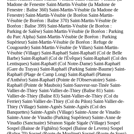
Madone de Fenestre
Saint-Martin-Vésubie (la Madone de
Fenestre : Balise 360)
Saint-Martin-Vésubie (la Madone de
Fenestre)
Saint-Martin-Vésubie (le Boréon
Saint-Martin-
Vésubie (le Boréon : Balise 370)
Saint-Martin-Vésubie (le
Boréon : Balise 399)
Saint-Martin-Vésubie (le Boréon :
Parking de Salèse)
Saint-Martin-Vésubie (le Boréon : Parking
du Parc Alpha)
Saint-Martin-Vésubie (le Boréon : Parking
Supérieur)
Saint-Martin-Vésubie (le Boréon : Refuge de
Cougourde)
Saint-Martin-Vésubie (le Villars)
Saint-Martin-
Vésubie (Village)
Saint-Raphaël
Saint-Raphaël (Col de Belle
Barbe)
Saint-Raphaël (Col de l'Évêque)
Saint-Raphaël (Col des
Lentisques)
Saint-Raphaël (Col Notre-Dame)
Saint-Raphaël
(Gare du Trayas)
Saint-Raphaël (Parking Sainte-Baume)
Saint-
Raphaël (Plage de Camp Long)
Saint-Raphaël (Plateau
d'Anthéor)
Saint-Raphaël (Pointe de l'Observatoire)
Saint-
Raphaël (Pointe de Maubois)
Saint-Sauveur-sur-Tinée
Saint-
Vallier-de-Thiey
Saint-Vallier-de-Thiey (Balise 81)
Saint-
Vallier-de-Thiey (Balise 83)
Saint-Vallier-de-Thiey (Col du
Ferrier)
Saint-Vallier-de-Thiey (Col du Pilon)
Saint-Vallier-de-
Thiey (Village)
Sainte-Agnès
Sainte-Agnès (Col des
Banquettes)
Sainte-Agnès (Village)
Sainte-Anne de Vinadio
Sainte-Anne de Vinadio (Parking Supérieur)
Sainte-Anne de
Vinadio (Sanctuaire)
Séranon
Sigale
Sigale (Village)
Sospel
Sospel (Baisse de Fighièra)
Sospel (Baisse de Levens)
Sospel
(Balise 70)
Sospel (Route de Moulinet)
Sospel (Route de Suez)