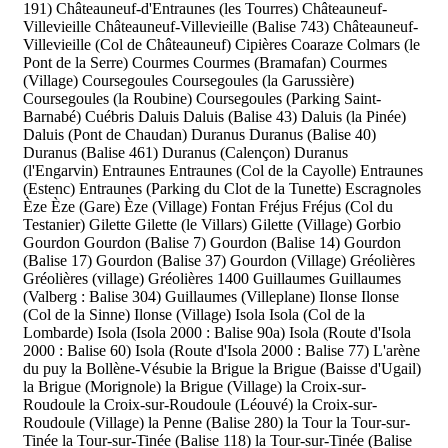
191)
Châteauneuf-d'Entraunes (les Tourres)
Châteauneuf-
Villevieille
Châteauneuf-Villevieille (Balise 743)
Châteauneuf-
Villevieille (Col de Châteauneuf)
Cipières
Coaraze
Colmars (le
Pont de la Serre)
Courmes
Courmes (Bramafan)
Courmes
(Village)
Coursegoules
Coursegoules (la Garussière)
Coursegoules (la Roubine)
Coursegoules (Parking Saint-
Barnabé)
Cuébris
Daluis
Daluis (Balise 43)
Daluis (la Pinée)
Daluis (Pont de Chaudan)
Duranus
Duranus (Balise 40)
Duranus (Balise 461)
Duranus (Calençon)
Duranus
(l'Engarvin)
Entraunes
Entraunes (Col de la Cayolle)
Entraunes
(Estenc)
Entraunes (Parking du Clot de la Tunette)
Escragnoles
Èze
Èze (Gare)
Èze (Village)
Fontan
Fréjus
Fréjus (Col du
Testanier)
Gilette
Gilette (le Villars)
Gilette (Village)
Gorbio
Gourdon
Gourdon (Balise 7)
Gourdon (Balise 14)
Gourdon
(Balise 17)
Gourdon (Balise 37)
Gourdon (Village)
Gréolières
Gréolières (village)
Gréolières 1400
Guillaumes
Guillaumes
(Valberg : Balise 304)
Guillaumes (Villeplane)
Ilonse
Ilonse
(Col de la Sinne)
Ilonse (Village)
Isola
Isola (Col de la
Lombarde)
Isola (Isola 2000 : Balise 90a)
Isola (Route d'Isola
2000 : Balise 60)
Isola (Route d'Isola 2000 : Balise 77)
L'arène
du puy
la Bollène-Vésubie
la Brigue
la Brigue (Baisse d'Ugail)
la Brigue (Morignole)
la Brigue (Village)
la Croix-sur-
Roudoule
la Croix-sur-Roudoule (Léouvé)
la Croix-sur-
Roudoule (Village)
la Penne (Balise 280)
la Tour
la Tour-sur-
Tinée
la Tour-sur-Tinée (Balise 118)
la Tour-sur-Tinée (Balise