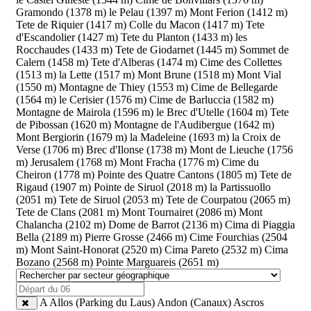
Gramondo (1378 m)
le Pelau (1397 m)
Mont Ferion (1412 m)
Tete de Riquier (1417 m)
Colle du Macon (1417 m)
Tete
d'Escandolier (1427 m)
Tete du Planton (1433 m)
les
Rocchaudes (1433 m)
Tete de Giodarnet (1445 m)
Sommet de
Calern (1458 m)
Tete d'Alberas (1474 m)
Cime des Collettes
(1513 m)
la Lette (1517 m)
Mont Brune (1518 m)
Mont Vial
(1550 m)
Montagne de Thiey (1553 m)
Cime de Bellegarde
(1564 m)
le Cerisier (1576 m)
Cime de Barluccia (1582 m)
Montagne de Mairola (1596 m)
le Brec d'Utelle (1604 m)
Tete
de Pibossan (1620 m)
Montagne de l'Audibergue (1642 m)
Mont Bergiorin (1679 m)
la Madeleine (1693 m)
la Croix de
Verse (1706 m)
Brec d'Ilonse (1738 m)
Mont de Lieuche (1756
m)
Jerusalem (1768 m)
Mont Fracha (1776 m)
Cime du
Cheiron (1778 m)
Pointe des Quatre Cantons (1805 m)
Tete de
Rigaud (1907 m)
Pointe de Siruol (2018 m)
la Partissuollo
(2051 m)
Tete de Siruol (2053 m)
Tete de Courpatou (2065 m)
Tete de Clans (2081 m)
Mont Tournairet (2086 m)
Mont
Chalancha (2102 m)
Dome de Barrot (2136 m)
Cima di Piaggia
Bella (2189 m)
Pierre Grosse (2466 m)
Cime Fourchias (2504
m)
Mont Saint-Honorat (2520 m)
Cima Pareto (2532 m)
Cima
Bozano (2568 m)
Pointe Marguareis (2651 m)
A
Allos (Parking du Laus)
Andon (Canaux)
Ascros