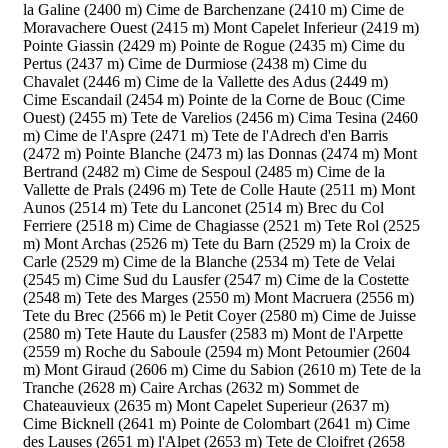
la Galine (2400 m)
Cime de Barchenzane (2410 m)
Cime de
Moravachere Ouest (2415 m)
Mont Capelet Inferieur (2419 m)
Pointe Giassin (2429 m)
Pointe de Rogue (2435 m)
Cime du
Pertus (2437 m)
Cime de Durmiose (2438 m)
Cime du
Chavalet (2446 m)
Cime de la Vallette des Adus (2449 m)
Cime Escandail (2454 m)
Pointe de la Corne de Bouc (Cime
Ouest) (2455 m)
Tete de Varelios (2456 m)
Cima Tesina (2460
m)
Cime de l'Aspre (2471 m)
Tete de l'Adrech d'en Barris
(2472 m)
Pointe Blanche (2473 m)
las Donnas (2474 m)
Mont
Bertrand (2482 m)
Cime de Sespoul (2485 m)
Cime de la
Vallette de Prals (2496 m)
Tete de Colle Haute (2511 m)
Mont
Aunos (2514 m)
Tete du Lanconet (2514 m)
Brec du Col
Ferriere (2518 m)
Cime de Chagiasse (2521 m)
Tete Rol (2525
m)
Mont Archas (2526 m)
Tete du Barn (2529 m)
la Croix de
Carle (2529 m)
Cime de la Blanche (2534 m)
Tete de Velai
(2545 m)
Cime Sud du Lausfer (2547 m)
Cime de la Costette
(2548 m)
Tete des Marges (2550 m)
Mont Macruera (2556 m)
Tete du Brec (2566 m)
le Petit Coyer (2580 m)
Cime de Juisse
(2580 m)
Tete Haute du Lausfer (2583 m)
Mont de l'Arpette
(2559 m)
Roche du Saboule (2594 m)
Mont Petoumier (2604
m)
Mont Giraud (2606 m)
Cime du Sabion (2610 m)
Tete de la
Tranche (2628 m)
Caire Archas (2632 m)
Sommet de
Chateauvieux (2635 m)
Mont Capelet Superieur (2637 m)
Cime Bicknell (2641 m)
Pointe de Colombart (2641 m)
Cime
des Lauses (2651 m)
l'Alpet (2653 m)
Tete de Cloifret (2658