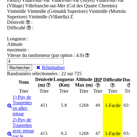
Fleurs)
Villars-sur-Var
Villars-sur-Var (Suyet)
Villars-sur-Var
(Village)
Villefranche-sur-Mer (Col des Quatre Chemins)
Vintimille
Vintimille (Grimaldi Superiore)
Vintimille (Mortola
Superiore)
Vintimille (Villatella)
Z
Dénivelé
:
Difficulté
:
Longueur :
Altitude
maximum :
Vitesse du randonneur (par option : 4.0)
Réinitialiser
Rechercher
Randonnées sélectionnées : 22 sur 725
Dénivelé
Longueur
Altitude
IBP
Difficulté
Durée
Nom
(m)
(Km)
Max (m)
Trier
Trier
Trier
Trier
Trier
Trier
Trier
1) Puy de
Tourrettes
451
5.8
1268
49
1-Facile
02:35
en aller-
retour
2) Puy de
Tourrettes
avec retour
415
9.2
1268
47
1-Facile
03:20
par le