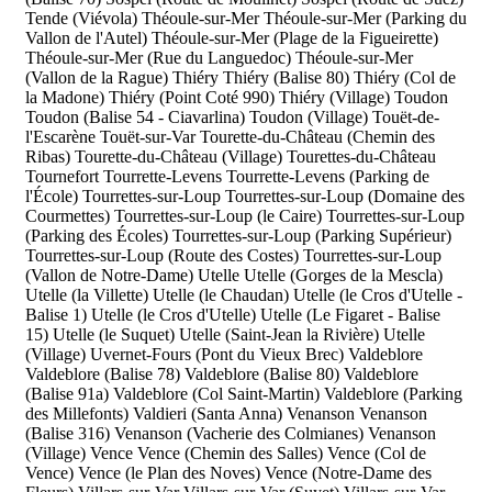
Tende (Viévola)
Théoule-sur-Mer
Théoule-sur-Mer (Parking du
Vallon de l'Autel)
Théoule-sur-Mer (Plage de la Figueirette)
Théoule-sur-Mer (Rue du Languedoc)
Théoule-sur-Mer
(Vallon de la Rague)
Thiéry
Thiéry (Balise 80)
Thiéry (Col de
la Madone)
Thiéry (Point Coté 990)
Thiéry (Village)
Toudon
Toudon (Balise 54 - Ciavarlina)
Toudon (Village)
Touët-de-
l'Escarène
Touët-sur-Var
Tourette-du-Château (Chemin des
Ribas)
Tourette-du-Château (Village)
Tourettes-du-Château
Tournefort
Tourrette-Levens
Tourrette-Levens (Parking de
l'École)
Tourrettes-sur-Loup
Tourrettes-sur-Loup (Domaine des
Courmettes)
Tourrettes-sur-Loup (le Caire)
Tourrettes-sur-Loup
(Parking des Écoles)
Tourrettes-sur-Loup (Parking Supérieur)
Tourrettes-sur-Loup (Route des Costes)
Tourrettes-sur-Loup
(Vallon de Notre-Dame)
Utelle
Utelle (Gorges de la Mescla)
Utelle (la Villette)
Utelle (le Chaudan)
Utelle (le Cros d'Utelle -
Balise 1)
Utelle (le Cros d'Utelle)
Utelle (Le Figaret - Balise
15)
Utelle (le Suquet)
Utelle (Saint-Jean la Rivière)
Utelle
(Village)
Uvernet-Fours (Pont du Vieux Brec)
Valdeblore
Valdeblore (Balise 78)
Valdeblore (Balise 80)
Valdeblore
(Balise 91a)
Valdeblore (Col Saint-Martin)
Valdeblore (Parking
des Millefonts)
Valdieri (Santa Anna)
Venanson
Venanson
(Balise 316)
Venanson (Vacherie des Colmianes)
Venanson
(Village)
Vence
Vence (Chemin des Salles)
Vence (Col de
Vence)
Vence (le Plan des Noves)
Vence (Notre-Dame des