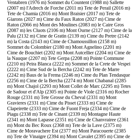
Ventabren (1976 m)
Sommet du Countent (1988 m)
Sallette
(2007 m)
l'Adrech de Forche (2011 m)
Tete de Perail (2016 m)
Tete de Chamia (2016 m)
Mont Braisier (2017 m)
Tete de
Giarons (2027 m)
Cime du Faux Raton (2027 m)
Cime de
Raton (2066 m)
Mont des Moulines (2083 m)
le Caire Gros
(2087 m)
les Cluots (2106 m)
Mont Ourne (2127 m)
Cime de la
Palu (2132 m)
Cime de Gratin (2139 m)
Cime du Pretre (2142
m)
la Costa (2143 m)
Cime de Chamoussillon (2158 m)
Sommet du Colombier (2180 m)
Mont Agnelino (2201 m)
Cime de Bouchiet (2202 m)
Mont Autcellier (2204 m)
Cime de
la Nauque (2207 m)
Tete Gerpa (2208 m)
Pointe Commune
(2210 m)
Peira Blanca (2222 m)
Sommet de la Crete de Vespei
(2222 m)
Cime Sud de la Bercha (2242 m)
Tete de Marre
(2242 m)
Baus de la Frema (2246 m)
Cime du Plan Tendasque
(2256 m)
Cime de la Bercha (2274 m)
Mont Chabanal (2285
m)
Mont Chajol (2293 m)
Mont Collet de Marc (2295 m)
Tetes
de Sadour et d'Alp (2305 m)
Pointe de Viole (2316 m)
Rocher
Rouge (2331 m)
Tete Grosse du Cheval (2331 m)
Mont
Gravieres (2331 m)
Cime du Pisset (2333 m)
Cime de
Clapeirette (2333 m)
Cime de Fuont Freja (2334 m)
Cime de
Piagu (2338 m)
Tete de Cinant (2339 m)
Montagne Haute
(2341 m)
Mont Lapasse (2351 m)
Cime de Chanvrairee (2361
m)
Mont du Bec Roux (2368 m)
Tete de la Lave (2375 m)
Cime de Moravachere Est (2377 m)
Mont Paracouerte (2385
m)
Tete de Vinaigre (2394 m)
Mont Cavalet (2395 m)
Cime de