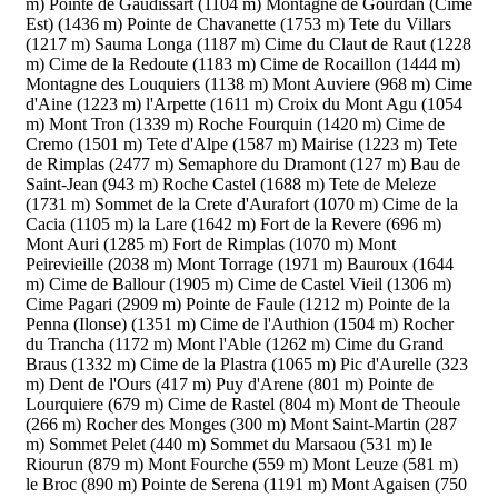
m)
Pointe de Gaudissart (1104 m)
Montagne de Gourdan (Cime
Est) (1436 m)
Pointe de Chavanette (1753 m)
Tete du Villars
(1217 m)
Sauma Longa (1187 m)
Cime du Claut de Raut (1228
m)
Cime de la Redoute (1183 m)
Cime de Rocaillon (1444 m)
Montagne des Louquiers (1138 m)
Mont Auviere (968 m)
Cime
d'Aine (1223 m)
l'Arpette (1611 m)
Croix du Mont Agu (1054
m)
Mont Tron (1339 m)
Roche Fourquin (1420 m)
Cime de
Cremo (1501 m)
Tete d'Alpe (1587 m)
Mairise (1223 m)
Tete
de Rimplas (2477 m)
Semaphore du Dramont (127 m)
Bau de
Saint-Jean (943 m)
Roche Castel (1688 m)
Tete de Meleze
(1731 m)
Sommet de la Crete d'Aurafort (1070 m)
Cime de la
Cacia (1105 m)
la Lare (1642 m)
Fort de la Revere (696 m)
Mont Auri (1285 m)
Fort de Rimplas (1070 m)
Mont
Peirevieille (2038 m)
Mont Torrage (1971 m)
Bauroux (1644
m)
Cime de Ballour (1905 m)
Cime de Castel Vieil (1306 m)
Cime Pagari (2909 m)
Pointe de Faule (1212 m)
Pointe de la
Penna (Ilonse) (1351 m)
Cime de l'Authion (1504 m)
Rocher
du Trancha (1172 m)
Mont l'Able (1262 m)
Cime du Grand
Braus (1332 m)
Cime de la Plastra (1065 m)
Pic d'Aurelle (323
m)
Dent de l'Ours (417 m)
Puy d'Arene (801 m)
Pointe de
Lourquiere (679 m)
Cime de Rastel (804 m)
Mont de Theoule
(266 m)
Rocher des Monges (300 m)
Mont Saint-Martin (287
m)
Sommet Pelet (440 m)
Sommet du Marsaou (531 m)
le
Riourun (879 m)
Mont Fourche (559 m)
Mont Leuze (581 m)
le Broc (890 m)
Pointe de Serena (1191 m)
Mont Agaisen (750