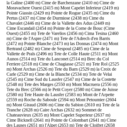
la Galine (2400 m)
Cime de Barchenzane (2410 m)
Cime de
Moravachere Ouest (2415 m)
Mont Capelet Inferieur (2419 m)
Pointe Giassin (2429 m)
Pointe de Rogue (2435 m)
Cime du
Pertus (2437 m)
Cime de Durmiose (2438 m)
Cime du
Chavalet (2446 m)
Cime de la Vallette des Adus (2449 m)
Cime Escandail (2454 m)
Pointe de la Corne de Bouc (Cime
Ouest) (2455 m)
Tete de Varelios (2456 m)
Cima Tesina (2460
m)
Cime de l'Aspre (2471 m)
Tete de l'Adrech d'en Barris
(2472 m)
Pointe Blanche (2473 m)
las Donnas (2474 m)
Mont
Bertrand (2482 m)
Cime de Sespoul (2485 m)
Cime de la
Vallette de Prals (2496 m)
Tete de Colle Haute (2511 m)
Mont
Aunos (2514 m)
Tete du Lanconet (2514 m)
Brec du Col
Ferriere (2518 m)
Cime de Chagiasse (2521 m)
Tete Rol (2525
m)
Mont Archas (2526 m)
Tete du Barn (2529 m)
la Croix de
Carle (2529 m)
Cime de la Blanche (2534 m)
Tete de Velai
(2545 m)
Cime Sud du Lausfer (2547 m)
Cime de la Costette
(2548 m)
Tete des Marges (2550 m)
Mont Macruera (2556 m)
Tete du Brec (2566 m)
le Petit Coyer (2580 m)
Cime de Juisse
(2580 m)
Tete Haute du Lausfer (2583 m)
Mont de l'Arpette
(2559 m)
Roche du Saboule (2594 m)
Mont Petoumier (2604
m)
Mont Giraud (2606 m)
Cime du Sabion (2610 m)
Tete de la
Tranche (2628 m)
Caire Archas (2632 m)
Sommet de
Chateauvieux (2635 m)
Mont Capelet Superieur (2637 m)
Cime Bicknell (2641 m)
Pointe de Colombart (2641 m)
Cime
des Lauses (2651 m)
l'Alpet (2653 m)
Tete de Cloifret (2658