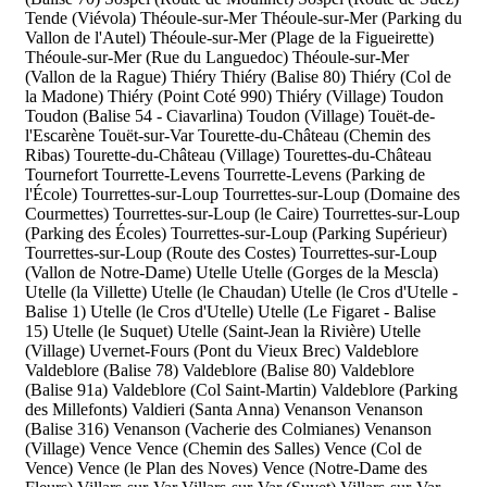
Tende (Viévola)
Théoule-sur-Mer
Théoule-sur-Mer (Parking du
Vallon de l'Autel)
Théoule-sur-Mer (Plage de la Figueirette)
Théoule-sur-Mer (Rue du Languedoc)
Théoule-sur-Mer
(Vallon de la Rague)
Thiéry
Thiéry (Balise 80)
Thiéry (Col de
la Madone)
Thiéry (Point Coté 990)
Thiéry (Village)
Toudon
Toudon (Balise 54 - Ciavarlina)
Toudon (Village)
Touët-de-
l'Escarène
Touët-sur-Var
Tourette-du-Château (Chemin des
Ribas)
Tourette-du-Château (Village)
Tourettes-du-Château
Tournefort
Tourrette-Levens
Tourrette-Levens (Parking de
l'École)
Tourrettes-sur-Loup
Tourrettes-sur-Loup (Domaine des
Courmettes)
Tourrettes-sur-Loup (le Caire)
Tourrettes-sur-Loup
(Parking des Écoles)
Tourrettes-sur-Loup (Parking Supérieur)
Tourrettes-sur-Loup (Route des Costes)
Tourrettes-sur-Loup
(Vallon de Notre-Dame)
Utelle
Utelle (Gorges de la Mescla)
Utelle (la Villette)
Utelle (le Chaudan)
Utelle (le Cros d'Utelle -
Balise 1)
Utelle (le Cros d'Utelle)
Utelle (Le Figaret - Balise
15)
Utelle (le Suquet)
Utelle (Saint-Jean la Rivière)
Utelle
(Village)
Uvernet-Fours (Pont du Vieux Brec)
Valdeblore
Valdeblore (Balise 78)
Valdeblore (Balise 80)
Valdeblore
(Balise 91a)
Valdeblore (Col Saint-Martin)
Valdeblore (Parking
des Millefonts)
Valdieri (Santa Anna)
Venanson
Venanson
(Balise 316)
Venanson (Vacherie des Colmianes)
Venanson
(Village)
Vence
Vence (Chemin des Salles)
Vence (Col de
Vence)
Vence (le Plan des Noves)
Vence (Notre-Dame des