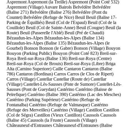
Aspremont
Aspremont (la Treille)
Aspremont (Point Coté 532)
Aspremont (Village)
Auvare
Bairols
Belvédère
Belvédère
(Balise 271)
Belvédère (Balise 276)
Belvédère (Pont du
Countet)
Belvédère (Refuge de Nice)
Beuil
Beuil (Balise 17-
Parking de Équilliés)
Beuil (Col de l'Espaul)
Beuil (Col de la
Couillole)
Beuil (Col de Sainte-Anne)
Beuil (Cougne)
Beuil (la
Route)
Beuil (Passerelle l'Ablé)
Beuil (Pré de Chaudi)
Bézaudun-les-Alpes
Bézaudun-les-Alpes (Balise 134)
Bézaudun-les-Alpes (Balise 135)
Bézaudun-les-Alpes (le
Gourbel)
Bonson
Bonson (le Gabre)
Bonson (Village)
Bouyon
Bouyon (Parking Public)
Bouyon (Point Coté 823)
Breil-sur-
Roya
Breil-sur-Roya (Balise 136)
Breil-sur-Roya (Centre)
Breil-sur-Roya (Col de Brouis)
Breil-sur-Roya (Libre)
Briga
Alta (Carnino Superiore)
Caille
Cantaron
Cantaron (Balise
786)
Cantaron (Bordinas)
Carros
Carros (le Clos de Ripert)
Carros (Village)
Castellar
Castellar (Route de)
Castellar
(Village)
Castellet-Lès-Sausses (Piste de Sumore)
Castellet-Lès-
Sausses (Pont de Gueydan)
Castérino
Castérino (Baisse de
Peïrefique)
Castérino (Balise 390)
Castérino (Lac des Mesches)
Castérino (Parking Supérieur)
Castérino (Refuge de
Fontanalba)
Castérino (Refuge de Valmasque)
Castérino
(Refuge des Merveilles)
Castérino (Village)
Castillon
Castillon
(Col de Ségra)
Castillon (Vieux Castillon)
Caussols
Caussols
(Balise 45)
Caussols (la Fruste)
Caussols (Village)
Châteauneuf-d'Entraunes
Châteauneuf-d'Entraunes (Balise