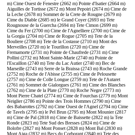
m)
Cime Ouest de Fenestre (2662 m)
Pointe d'Isatier (2664 m)
Aiguilles de Tortisse (2672 m)
Mont Pepoiri (2674 m)
Cime de
la Leche (2678 m)
Sommet de la Crete de Rougne (2679 m)
Cime du Diable (2685 m)
le Grand Coyer (2693 m)
Tete
Rougnouse de la Guercha (2694 m)
Tete Cimon (2699 m)
Cime du Fer (2700 m)
Cime de l'Agnelliere (2700 m)
Cime de
la Gorgia (2704 m)
Cime de Rogue (2705 m)
Tete de la
Bouliere (2708 m)
Tete de la Costasse (2710 m)
Mont des
Merveilles (2720 m)
le Tourillon (2720 m)
Cime de
Fremamorte (2731 m)
Pointe de Chaufrede (2731 m)
Cime
Pollini (2732 m)
Mont Sainte-Marie (2740 m)
Pointe de
l'Escaillon (2740 m)
Tete du Lac Autier (2740 m)
Bec de
Marseille (2743 m)
Serre de la Braissa (2743 m)
Roche Grande
(2752 m)
Roche de l'Abisse (2755 m)
Cime de Pelousette
(2757 m)
Cime de Colle Longue (2759 m)
Tete de l'Autaret
(2761 m)
Sommet de Gialorgues (2761 m)
Cime des Blanches
(2762 m)
Cime de la Plate (2770 m)
Roche Negre (2773 m)
Mont Pierre Chatel (2774 m)
Cime de Fourchas (2779 m)
Mont
Neiglier (2786 m)
Pointe des Trois Hommes (2790 m)
Cime
des Babarottes (2792 m)
Cime Ouest de l'Agnel (2794 m)
Cime
de Tavels (2795 m)
le Pel Brun (2795 m)
Mont Mounier (2817
m)
Cime de Pal (2818 m)
Cime de Baissette (2822 m)
la Tete
Ronde (2823 m)
Tete Sud des Bresses (2824 m)
Cime de
Bolofre (2827 m)
Mont Ponset (2828 m)
Mont Bal (2830 m)
Mont Aiga (2832 m)
Becs du Corborant (2840 m)
Tete des