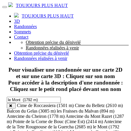
TOUJOURS PLUS HAUT
TOUJOURS PLUS HAUT
3D
Randonnées
Sommets
Contact
Obtention précise du dénivelé
Randonnées réalisées à venir
Obtention précise du dénivelé
Randonnées réalisées à venir
Pour visualiser une randonnée sur une carte 2D
et sur une carte 3D : Cliquez sur son nom
Pour accéder à la description d'une randonnée :
Cliquez sur le petit rond placé devant son nom
Cime de Roccassiera (1501 m)
Cime du Belletz (2610 m)
Balcon du Gelas (3085 m)
les Fraisses du Malvan (894 m)
Antecime du Cheiron (1778 m)
Antecime du Mont Razet (1287
m)
Pointe de la Corne de Bouc (Cime Est) (2414 m)
Antecime
de la Tete Rougnouse de la Guercha (2685 m)
le Mont (1792