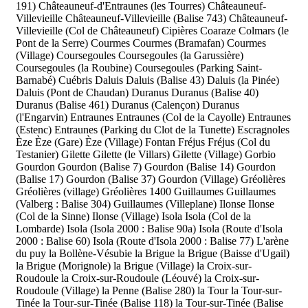
191)
Châteauneuf-d'Entraunes (les Tourres)
Châteauneuf-
Villevieille
Châteauneuf-Villevieille (Balise 743)
Châteauneuf-
Villevieille (Col de Châteauneuf)
Cipières
Coaraze
Colmars (le
Pont de la Serre)
Courmes
Courmes (Bramafan)
Courmes
(Village)
Coursegoules
Coursegoules (la Garussière)
Coursegoules (la Roubine)
Coursegoules (Parking Saint-
Barnabé)
Cuébris
Daluis
Daluis (Balise 43)
Daluis (la Pinée)
Daluis (Pont de Chaudan)
Duranus
Duranus (Balise 40)
Duranus (Balise 461)
Duranus (Calençon)
Duranus
(l'Engarvin)
Entraunes
Entraunes (Col de la Cayolle)
Entraunes
(Estenc)
Entraunes (Parking du Clot de la Tunette)
Escragnoles
Èze
Èze (Gare)
Èze (Village)
Fontan
Fréjus
Fréjus (Col du
Testanier)
Gilette
Gilette (le Villars)
Gilette (Village)
Gorbio
Gourdon
Gourdon (Balise 7)
Gourdon (Balise 14)
Gourdon
(Balise 17)
Gourdon (Balise 37)
Gourdon (Village)
Gréolières
Gréolières (village)
Gréolières 1400
Guillaumes
Guillaumes
(Valberg : Balise 304)
Guillaumes (Villeplane)
Ilonse
Ilonse
(Col de la Sinne)
Ilonse (Village)
Isola
Isola (Col de la
Lombarde)
Isola (Isola 2000 : Balise 90a)
Isola (Route d'Isola
2000 : Balise 60)
Isola (Route d'Isola 2000 : Balise 77)
L'arène
du puy
la Bollène-Vésubie
la Brigue
la Brigue (Baisse d'Ugail)
la Brigue (Morignole)
la Brigue (Village)
la Croix-sur-
Roudoule
la Croix-sur-Roudoule (Léouvé)
la Croix-sur-
Roudoule (Village)
la Penne (Balise 280)
la Tour
la Tour-sur-
Tinée
la Tour-sur-Tinée (Balise 118)
la Tour-sur-Tinée (Balise