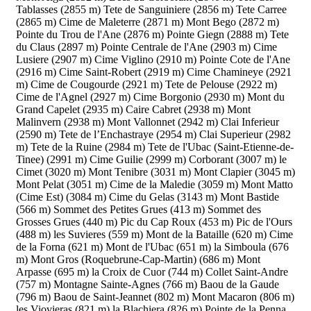
Tablasses (2855 m)
Tete de Sanguiniere (2856 m)
Tete Carree
(2865 m)
Cime de Maleterre (2871 m)
Mont Bego (2872 m)
Pointe du Trou de l'Ane (2876 m)
Pointe Giegn (2888 m)
Tete
du Claus (2897 m)
Pointe Centrale de l'Ane (2903 m)
Cime
Lusiere (2907 m)
Cime Viglino (2910 m)
Pointe Cote de l'Ane
(2916 m)
Cime Saint-Robert (2919 m)
Cime Chamineye (2921
m)
Cime de Cougourde (2921 m)
Tete de Pelouse (2922 m)
Cime de l'Agnel (2927 m)
Cime Borgonio (2930 m)
Mont du
Grand Capelet (2935 m)
Caire Cabret (2938 m)
Mont
Malinvern (2938 m)
Mont Vallonnet (2942 m)
Clai Inferieur
(2590 m)
Tete de l’Enchastraye (2954 m)
Clai Superieur (2982
m)
Tete de la Ruine (2984 m)
Tete de l'Ubac (Saint-Etienne-de-
Tinee) (2991 m)
Cime Guilie (2999 m)
Corborant (3007 m)
le
Cimet (3020 m)
Mont Tenibre (3031 m)
Mont Clapier (3045 m)
Mont Pelat (3051 m)
Cime de la Maledie (3059 m)
Mont Matto
(Cime Est) (3084 m)
Cime du Gelas (3143 m)
Mont Bastide
(566 m)
Sommet des Petites Grues (413 m)
Sommet des
Grosses Grues (440 m)
Pic du Cap Roux (453 m)
Pic de l'Ours
(488 m)
les Suvieres (559 m)
Mont de la Bataille (620 m)
Cime
de la Forna (621 m)
Mont de l'Ubac (651 m)
la Simboula (676
m)
Mont Gros (Roquebrune-Cap-Martin) (686 m)
Mont
Arpasse (695 m)
la Croix de Cuor (744 m)
Collet Saint-Andre
(757 m)
Montagne Sainte-Agnes (766 m)
Baou de la Gaude
(796 m)
Baou de Saint-Jeannet (802 m)
Mont Macaron (806 m)
les Viovieras (821 m)
la Blachiera (826 m)
Pointe de la Penna