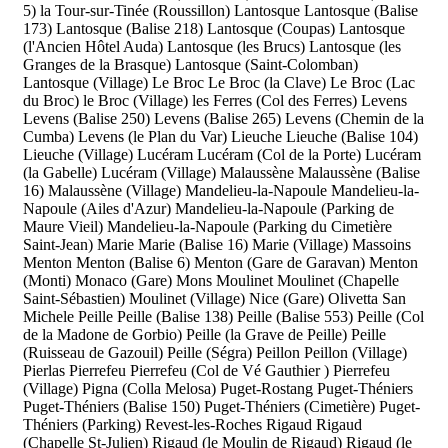
5)
la Tour-sur-Tinée (Roussillon)
Lantosque
Lantosque (Balise
173)
Lantosque (Balise 218)
Lantosque (Coupas)
Lantosque
(l'Ancien Hôtel Auda)
Lantosque (les Brucs)
Lantosque (les
Granges de la Brasque)
Lantosque (Saint-Colomban)
Lantosque (Village)
Le Broc
Le Broc (la Clave)
Le Broc (Lac
du Broc)
le Broc (Village)
les Ferres (Col des Ferres)
Levens
Levens (Balise 250)
Levens (Balise 265)
Levens (Chemin de la
Cumba)
Levens (le Plan du Var)
Lieuche
Lieuche (Balise 104)
Lieuche (Village)
Lucéram
Lucéram (Col de la Porte)
Lucéram
(la Gabelle)
Lucéram (Village)
Malaussène
Malaussène (Balise
16)
Malaussène (Village)
Mandelieu-la-Napoule
Mandelieu-la-
Napoule (Ailes d'Azur)
Mandelieu-la-Napoule (Parking de
Maure Vieil)
Mandelieu-la-Napoule (Parking du Cimetière
Saint-Jean)
Marie
Marie (Balise 16)
Marie (Village)
Massoins
Menton
Menton (Balise 6)
Menton (Gare de Garavan)
Menton
(Monti)
Monaco (Gare)
Mons
Moulinet
Moulinet (Chapelle
Saint-Sébastien)
Moulinet (Village)
Nice (Gare)
Olivetta San
Michele
Peille
Peille (Balise 138)
Peille (Balise 553)
Peille (Col
de la Madone de Gorbio)
Peille (la Grave de Peille)
Peille
(Ruisseau de Gazouil)
Peille (Ségra)
Peillon
Peillon (Village)
Pierlas
Pierrefeu
Pierrefeu (Col de Vé Gauthier )
Pierrefeu
(Village)
Pigna (Colla Melosa)
Puget-Rostang
Puget-Théniers
Puget-Théniers (Balise 150)
Puget-Théniers (Cimetière)
Puget-
Théniers (Parking)
Revest-les-Roches
Rigaud
Rigaud
(Chapelle St-Julien)
Rigaud (le Moulin de Rigaud)
Rigaud (le