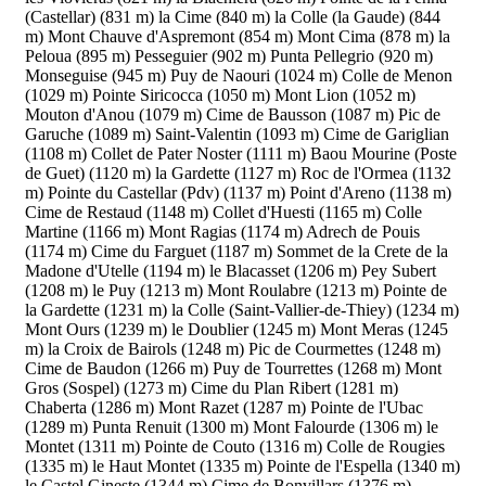
(Castellar) (831 m)
la Cime (840 m)
la Colle (la Gaude) (844
m)
Mont Chauve d'Aspremont (854 m)
Mont Cima (878 m)
la
Peloua (895 m)
Pesseguier (902 m)
Punta Pellegrio (920 m)
Monseguise (945 m)
Puy de Naouri (1024 m)
Colle de Menon
(1029 m)
Pointe Siricocca (1050 m)
Mont Lion (1052 m)
Mouton d'Anou (1079 m)
Cime de Bausson (1087 m)
Pic de
Garuche (1089 m)
Saint-Valentin (1093 m)
Cime de Gariglian
(1108 m)
Collet de Pater Noster (1111 m)
Baou Mourine (Poste
de Guet) (1120 m)
la Gardette (1127 m)
Roc de l'Ormea (1132
m)
Pointe du Castellar (Pdv) (1137 m)
Point d'Areno (1138 m)
Cime de Restaud (1148 m)
Collet d'Huesti (1165 m)
Colle
Martine (1166 m)
Mont Ragias (1174 m)
Adrech de Pouis
(1174 m)
Cime du Farguet (1187 m)
Sommet de la Crete de la
Madone d'Utelle (1194 m)
le Blacasset (1206 m)
Pey Subert
(1208 m)
le Puy (1213 m)
Mont Roulabre (1213 m)
Pointe de
la Gardette (1231 m)
la Colle (Saint-Vallier-de-Thiey) (1234 m)
Mont Ours (1239 m)
le Doublier (1245 m)
Mont Meras (1245
m)
la Croix de Bairols (1248 m)
Pic de Courmettes (1248 m)
Cime de Baudon (1266 m)
Puy de Tourrettes (1268 m)
Mont
Gros (Sospel) (1273 m)
Cime du Plan Ribert (1281 m)
Chaberta (1286 m)
Mont Razet (1287 m)
Pointe de l'Ubac
(1289 m)
Punta Renuit (1300 m)
Mont Falourde (1306 m)
le
Montet (1311 m)
Pointe de Couto (1316 m)
Colle de Rougies
(1335 m)
le Haut Montet (1335 m)
Pointe de l'Espella (1340 m)
le Castel Gineste (1344 m)
Cime de Bonvillars (1376 m)