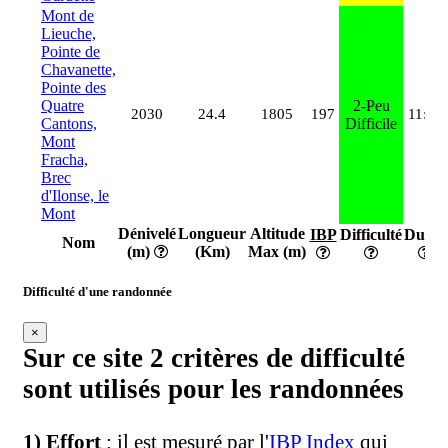
Mont de
Lieuche,
Pointe de
Chavanette,
Pointe des
Quatre
2-Peu
2030
24.4
1805
197
11:11
Cantons,
Difficile
Mont
Fracha,
Brec
d'Ilonse, le
Mont
Dénivelé
Longueur
Altitude
IBP
Difficulté
Durée
Nom
(m)
(Km)
Max (m)
Difficulté d'une randonnée
×
Sur ce site 2 critères de difficulté
sont utilisés pour les randonnées
1) Effort
: il est mesuré par l'
IBP Index
qui