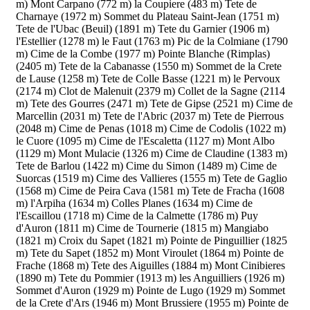
m)
Mont Carpano (772 m)
la Coupiere (483 m)
Tete de
Charnaye (1972 m)
Sommet du Plateau Saint-Jean (1751 m)
Tete de l'Ubac (Beuil) (1891 m)
Tete du Garnier (1906 m)
l'Estellier (1278 m)
le Faut (1763 m)
Pic de la Colmiane (1790
m)
Cime de la Combe (1977 m)
Pointe Blanche (Rimplas)
(2405 m)
Tete de la Cabanasse (1550 m)
Sommet de la Crete
de Lause (1258 m)
Tete de Colle Basse (1221 m)
le Pervoux
(2174 m)
Clot de Malenuit (2379 m)
Collet de la Sagne (2114
m)
Tete des Gourres (2471 m)
Tete de Gipse (2521 m)
Cime de
Marcellin (2031 m)
Tete de l'Abric (2037 m)
Tete de Pierrous
(2048 m)
Cime de Penas (1018 m)
Cime de Codolis (1022 m)
le Cuore (1095 m)
Cime de l'Escaletta (1127 m)
Mont Albo
(1129 m)
Mont Mulacie (1326 m)
Cime de Claudine (1383 m)
Tete de Barlou (1422 m)
Cime du Simon (1489 m)
Cime de
Suorcas (1519 m)
Cime des Vallieres (1555 m)
Tete de Gaglio
(1568 m)
Cime de Peira Cava (1581 m)
Tete de Fracha (1608
m)
l'Arpiha (1634 m)
Colles Planes (1634 m)
Cime de
l'Escaillou (1718 m)
Cime de la Calmette (1786 m)
Puy
d'Auron (1811 m)
Cime de Tournerie (1815 m)
Mangiabo
(1821 m)
Croix du Sapet (1821 m)
Pointe de Pinguillier (1825
m)
Tete du Sapet (1852 m)
Mont Viroulet (1864 m)
Pointe de
Frache (1868 m)
Tete des Aiguilles (1884 m)
Mont Cinibieres
(1890 m)
Tete du Pommier (1913 m)
les Anguilliers (1926 m)
Sommet d'Auron (1929 m)
Pointe de Lugo (1929 m)
Sommet
de la Crete d'Ars (1946 m)
Mont Brussiere (1955 m)
Pointe de