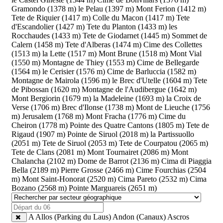
Gramondo (1378 m)
le Pelau (1397 m)
Mont Ferion (1412 m)
Tete de Riquier (1417 m)
Colle du Macon (1417 m)
Tete
d'Escandolier (1427 m)
Tete du Planton (1433 m)
les
Rocchaudes (1433 m)
Tete de Giodarnet (1445 m)
Sommet de
Calern (1458 m)
Tete d'Alberas (1474 m)
Cime des Collettes
(1513 m)
la Lette (1517 m)
Mont Brune (1518 m)
Mont Vial
(1550 m)
Montagne de Thiey (1553 m)
Cime de Bellegarde
(1564 m)
le Cerisier (1576 m)
Cime de Barluccia (1582 m)
Montagne de Mairola (1596 m)
le Brec d'Utelle (1604 m)
Tete
de Pibossan (1620 m)
Montagne de l'Audibergue (1642 m)
Mont Bergiorin (1679 m)
la Madeleine (1693 m)
la Croix de
Verse (1706 m)
Brec d'Ilonse (1738 m)
Mont de Lieuche (1756
m)
Jerusalem (1768 m)
Mont Fracha (1776 m)
Cime du
Cheiron (1778 m)
Pointe des Quatre Cantons (1805 m)
Tete de
Rigaud (1907 m)
Pointe de Siruol (2018 m)
la Partissuollo
(2051 m)
Tete de Siruol (2053 m)
Tete de Courpatou (2065 m)
Tete de Clans (2081 m)
Mont Tournairet (2086 m)
Mont
Chalancha (2102 m)
Dome de Barrot (2136 m)
Cima di Piaggia
Bella (2189 m)
Pierre Grosse (2466 m)
Cime Fourchias (2504
m)
Mont Saint-Honorat (2520 m)
Cima Pareto (2532 m)
Cima
Bozano (2568 m)
Pointe Marguareis (2651 m)
A
Allos (Parking du Laus)
Andon (Canaux)
Ascros