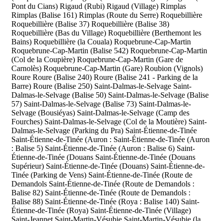
Pont du Cians)
Rigaud (Rubi)
Rigaud (Village)
Rimplas
Rimplas (Balise 161)
Rimplas (Route du Serre)
Roquebillière
Roquebillière (Balise 37)
Roquebillière (Balise 38)
Roquebillière (Bas du Village)
Roquebillière (Berthemont les
Bains)
Roquebillière (la Couala)
Roquebrune-Cap-Martin
Roquebrune-Cap-Martin (Balise 542)
Roquebrune-Cap-Martin
(Col de la Coupière)
Roquebrune-Cap-Martin (Gare de
Carnolès)
Roquebrune-Cap-Martin (Gare)
Roubion (Vignols)
Roure
Roure (Balise 240)
Roure (Balise 241 - Parking de la
Barre)
Roure (Balise 250)
Saint-Dalmas-le-Selvage
Saint-
Dalmas-le-Selvage (Balise 50)
Saint-Dalmas-le-Selvage (Balise
57)
Saint-Dalmas-le-Selvage (Balise 73)
Saint-Dalmas-le-
Selvage (Bousiéyas)
Saint-Dalmas-le-Selvage (Camp des
Fourches)
Saint-Dalmas-le-Selvage (Col de la Moutière)
Saint-
Dalmas-le-Selvage (Parking du Pra)
Saint-Étienne-de-Tinée
Saint-Étienne-de-Tinée (Auron :
Saint-Étienne-de-Tinée (Auron
: Balise 5)
Saint-Étienne-de-Tinée (Auron : Balise 6)
Saint-
Étienne-de-Tinée (Douans
Saint-Étienne-de-Tinée (Douans
Supérieur)
Saint-Étienne-de-Tinée (Douans)
Saint-Étienne-de-
Tinée (Parking de Vens)
Saint-Étienne-de-Tinée (Route de
Demandols
Saint-Étienne-de-Tinée (Route de Demandols :
Balise 82)
Saint-Étienne-de-Tinée (Route de Demandols :
Balise 88)
Saint-Étienne-de-Tinée (Roya : Balise 140)
Saint-
Étienne-de-Tinée (Roya)
Saint-Étienne-de-Tinée (Village)
Saint-Jeannet
Saint-Martin-Vésubie
Saint-Martin-Vésubie (la