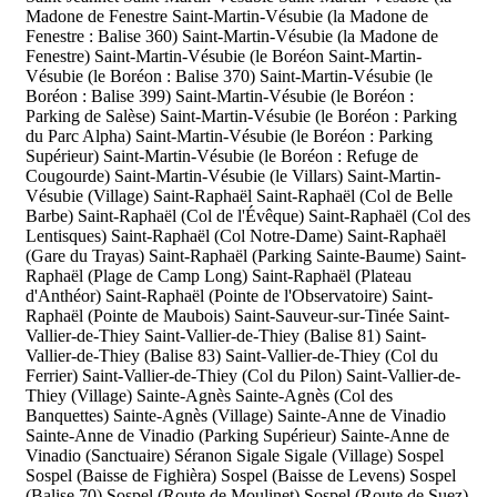
Madone de Fenestre
Saint-Martin-Vésubie (la Madone de
Fenestre : Balise 360)
Saint-Martin-Vésubie (la Madone de
Fenestre)
Saint-Martin-Vésubie (le Boréon
Saint-Martin-
Vésubie (le Boréon : Balise 370)
Saint-Martin-Vésubie (le
Boréon : Balise 399)
Saint-Martin-Vésubie (le Boréon :
Parking de Salèse)
Saint-Martin-Vésubie (le Boréon : Parking
du Parc Alpha)
Saint-Martin-Vésubie (le Boréon : Parking
Supérieur)
Saint-Martin-Vésubie (le Boréon : Refuge de
Cougourde)
Saint-Martin-Vésubie (le Villars)
Saint-Martin-
Vésubie (Village)
Saint-Raphaël
Saint-Raphaël (Col de Belle
Barbe)
Saint-Raphaël (Col de l'Évêque)
Saint-Raphaël (Col des
Lentisques)
Saint-Raphaël (Col Notre-Dame)
Saint-Raphaël
(Gare du Trayas)
Saint-Raphaël (Parking Sainte-Baume)
Saint-
Raphaël (Plage de Camp Long)
Saint-Raphaël (Plateau
d'Anthéor)
Saint-Raphaël (Pointe de l'Observatoire)
Saint-
Raphaël (Pointe de Maubois)
Saint-Sauveur-sur-Tinée
Saint-
Vallier-de-Thiey
Saint-Vallier-de-Thiey (Balise 81)
Saint-
Vallier-de-Thiey (Balise 83)
Saint-Vallier-de-Thiey (Col du
Ferrier)
Saint-Vallier-de-Thiey (Col du Pilon)
Saint-Vallier-de-
Thiey (Village)
Sainte-Agnès
Sainte-Agnès (Col des
Banquettes)
Sainte-Agnès (Village)
Sainte-Anne de Vinadio
Sainte-Anne de Vinadio (Parking Supérieur)
Sainte-Anne de
Vinadio (Sanctuaire)
Séranon
Sigale
Sigale (Village)
Sospel
Sospel (Baisse de Fighièra)
Sospel (Baisse de Levens)
Sospel
(Balise 70)
Sospel (Route de Moulinet)
Sospel (Route de Suez)