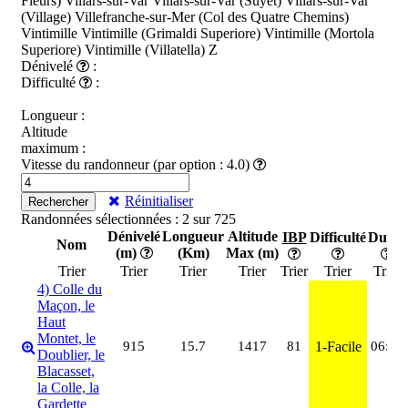
Fleurs)
Villars-sur-Var
Villars-sur-Var (Suyet)
Villars-sur-Var
(Village)
Villefranche-sur-Mer (Col des Quatre Chemins)
Vintimille
Vintimille (Grimaldi Superiore)
Vintimille (Mortola
Superiore)
Vintimille (Villatella)
Z
Dénivelé
:
Difficulté
:
Longueur :
Altitude
maximum :
Vitesse du randonneur (par option : 4.0)
Réinitialiser
Rechercher
Randonnées sélectionnées : 2 sur 725
Dénivelé
Longueur
Altitude
IBP
Difficulté
Durée
Nom
(m)
(Km)
Max (m)
Trier
Trier
Trier
Trier
Trier
Trier
Trier
4) Colle du
Maçon, le
Haut
Montet, le
915
15.7
1417
81
1-Facile
06:13
Doublier, le
Blacasset,
la Colle, la
Gardette