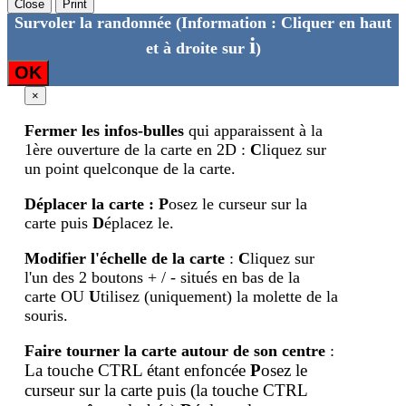
Close
Print
Survoler la randonnée
(Information : Cliquer en haut
i
et à droite sur
)
OK
×
Fermer les infos-bulles
qui apparaissent à la
1ère ouverture de la carte en 2D :
C
liquez sur
un point quelconque de la carte.
Déplacer la carte
:
P
osez le curseur sur la
carte puis
D
éplacez le.
Modifier l'échelle de la carte
:
C
liquez sur
l'un des 2 boutons + / - situés en bas de la
carte OU
U
tilisez (uniquement) la molette de la
souris.
Faire tourner la carte autour de son centre
:
La touche CTRL étant enfoncée
P
osez le
curseur sur la carte puis (la touche
CTRL