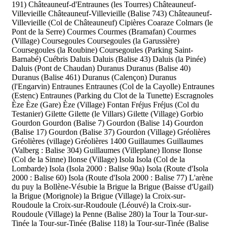
191)
Châteauneuf-d'Entraunes (les Tourres)
Châteauneuf-
Villevieille
Châteauneuf-Villevieille (Balise 743)
Châteauneuf-
Villevieille (Col de Châteauneuf)
Cipières
Coaraze
Colmars (le
Pont de la Serre)
Courmes
Courmes (Bramafan)
Courmes
(Village)
Coursegoules
Coursegoules (la Garussière)
Coursegoules (la Roubine)
Coursegoules (Parking Saint-
Barnabé)
Cuébris
Daluis
Daluis (Balise 43)
Daluis (la Pinée)
Daluis (Pont de Chaudan)
Duranus
Duranus (Balise 40)
Duranus (Balise 461)
Duranus (Calençon)
Duranus
(l'Engarvin)
Entraunes
Entraunes (Col de la Cayolle)
Entraunes
(Estenc)
Entraunes (Parking du Clot de la Tunette)
Escragnoles
Èze
Èze (Gare)
Èze (Village)
Fontan
Fréjus
Fréjus (Col du
Testanier)
Gilette
Gilette (le Villars)
Gilette (Village)
Gorbio
Gourdon
Gourdon (Balise 7)
Gourdon (Balise 14)
Gourdon
(Balise 17)
Gourdon (Balise 37)
Gourdon (Village)
Gréolières
Gréolières (village)
Gréolières 1400
Guillaumes
Guillaumes
(Valberg : Balise 304)
Guillaumes (Villeplane)
Ilonse
Ilonse
(Col de la Sinne)
Ilonse (Village)
Isola
Isola (Col de la
Lombarde)
Isola (Isola 2000 : Balise 90a)
Isola (Route d'Isola
2000 : Balise 60)
Isola (Route d'Isola 2000 : Balise 77)
L'arène
du puy
la Bollène-Vésubie
la Brigue
la Brigue (Baisse d'Ugail)
la Brigue (Morignole)
la Brigue (Village)
la Croix-sur-
Roudoule
la Croix-sur-Roudoule (Léouvé)
la Croix-sur-
Roudoule (Village)
la Penne (Balise 280)
la Tour
la Tour-sur-
Tinée
la Tour-sur-Tinée (Balise 118)
la Tour-sur-Tinée (Balise