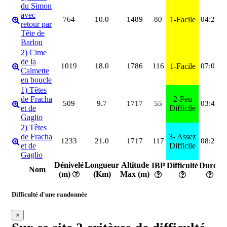
du Simon
avec
M
764
10.0
1489
80
1-Facile
04:25
retour par
(
Tête de
Barlou
2) Cime
de la
M
1019
18.0
1786
116
1-Facile
07:03
Calmette
(
en boucle
1) Têtes
L
de Fracha
2-Peu
509
9.7
1717
55
03:42
(
et de
Difficile
1
Gaglio
2) Têtes
de Fracha
3- Assez
M
1233
21.0
1717
117
08:20
et de
Difficile
(
Gaglio
Dénivelé
Longueur
Altitude
IBP
Difficulté
Durée
Nom
(m)
(Km)
Max (m)
d
Difficulté d'une randonnée
×