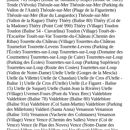
Tende (Viévola)
Théoule-sur-Mer
Théoule-sur-Mer (Parking du
Vallon de l'Autel)
Théoule-sur-Mer (Plage de la Figueirette)
Théoule-sur-Mer (Rue du Languedoc)
Théoule-sur-Mer
(Vallon de la Rague)
Thiéry
Thiéry (Balise 80)
Thiéry (Col de
la Madone)
Thiéry (Point Coté 990)
Thiéry (Village)
Toudon
Toudon (Balise 54 - Ciavarlina)
Toudon (Village)
Touët-de-
l'Escarène
Touët-sur-Var
Tourette-du-Château (Chemin des
Ribas)
Tourette-du-Château (Village)
Tourettes-du-Château
Tournefort
Tourrette-Levens
Tourrette-Levens (Parking de
l'École)
Tourrettes-sur-Loup
Tourrettes-sur-Loup (Domaine des
Courmettes)
Tourrettes-sur-Loup (le Caire)
Tourrettes-sur-Loup
(Parking des Écoles)
Tourrettes-sur-Loup (Parking Supérieur)
Tourrettes-sur-Loup (Route des Costes)
Tourrettes-sur-Loup
(Vallon de Notre-Dame)
Utelle
Utelle (Gorges de la Mescla)
Utelle (la Villette)
Utelle (le Chaudan)
Utelle (le Cros d'Utelle -
Balise 1)
Utelle (le Cros d'Utelle)
Utelle (Le Figaret - Balise
15)
Utelle (le Suquet)
Utelle (Saint-Jean la Rivière)
Utelle
(Village)
Uvernet-Fours (Pont du Vieux Brec)
Valdeblore
Valdeblore (Balise 78)
Valdeblore (Balise 80)
Valdeblore
(Balise 91a)
Valdeblore (Col Saint-Martin)
Valdeblore (Parking
des Millefonts)
Valdieri (Santa Anna)
Venanson
Venanson
(Balise 316)
Venanson (Vacherie des Colmianes)
Venanson
(Village)
Vence
Vence (Chemin des Salles)
Vence (Col de
Vence)
Vence (le Plan des Noves)
Vence (Notre-Dame des