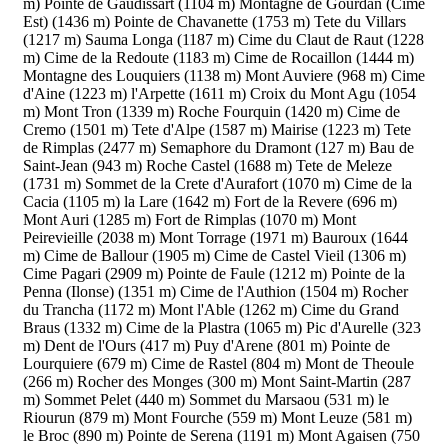
m)
Pointe de Gaudissart (1104 m)
Montagne de Gourdan (Cime
Est) (1436 m)
Pointe de Chavanette (1753 m)
Tete du Villars
(1217 m)
Sauma Longa (1187 m)
Cime du Claut de Raut (1228
m)
Cime de la Redoute (1183 m)
Cime de Rocaillon (1444 m)
Montagne des Louquiers (1138 m)
Mont Auviere (968 m)
Cime
d'Aine (1223 m)
l'Arpette (1611 m)
Croix du Mont Agu (1054
m)
Mont Tron (1339 m)
Roche Fourquin (1420 m)
Cime de
Cremo (1501 m)
Tete d'Alpe (1587 m)
Mairise (1223 m)
Tete
de Rimplas (2477 m)
Semaphore du Dramont (127 m)
Bau de
Saint-Jean (943 m)
Roche Castel (1688 m)
Tete de Meleze
(1731 m)
Sommet de la Crete d'Aurafort (1070 m)
Cime de la
Cacia (1105 m)
la Lare (1642 m)
Fort de la Revere (696 m)
Mont Auri (1285 m)
Fort de Rimplas (1070 m)
Mont
Peirevieille (2038 m)
Mont Torrage (1971 m)
Bauroux (1644
m)
Cime de Ballour (1905 m)
Cime de Castel Vieil (1306 m)
Cime Pagari (2909 m)
Pointe de Faule (1212 m)
Pointe de la
Penna (Ilonse) (1351 m)
Cime de l'Authion (1504 m)
Rocher
du Trancha (1172 m)
Mont l'Able (1262 m)
Cime du Grand
Braus (1332 m)
Cime de la Plastra (1065 m)
Pic d'Aurelle (323
m)
Dent de l'Ours (417 m)
Puy d'Arene (801 m)
Pointe de
Lourquiere (679 m)
Cime de Rastel (804 m)
Mont de Theoule
(266 m)
Rocher des Monges (300 m)
Mont Saint-Martin (287
m)
Sommet Pelet (440 m)
Sommet du Marsaou (531 m)
le
Riourun (879 m)
Mont Fourche (559 m)
Mont Leuze (581 m)
le Broc (890 m)
Pointe de Serena (1191 m)
Mont Agaisen (750