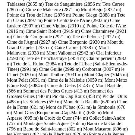
Tablasses (2855 m)
Tete de Sanguiniere (2856 m)
Tete Carree
(2865 m)
Cime de Maleterre (2871 m)
Mont Bego (2872 m)
Pointe du Trou de l'Ane (2876 m)
Pointe Giegn (2888 m)
Tete
du Claus (2897 m)
Pointe Centrale de l'Ane (2903 m)
Cime
Lusiere (2907 m)
Cime Viglino (2910 m)
Pointe Cote de l'Ane
(2916 m)
Cime Saint-Robert (2919 m)
Cime Chamineye (2921
m)
Cime de Cougourde (2921 m)
Tete de Pelouse (2922 m)
Cime de l'Agnel (2927 m)
Cime Borgonio (2930 m)
Mont du
Grand Capelet (2935 m)
Caire Cabret (2938 m)
Mont
Malinvern (2938 m)
Mont Vallonnet (2942 m)
Clai Inferieur
(2590 m)
Tete de l’Enchastraye (2954 m)
Clai Superieur (2982
m)
Tete de la Ruine (2984 m)
Tete de l'Ubac (Saint-Etienne-de-
Tinee) (2991 m)
Cime Guilie (2999 m)
Corborant (3007 m)
le
Cimet (3020 m)
Mont Tenibre (3031 m)
Mont Clapier (3045 m)
Mont Pelat (3051 m)
Cime de la Maledie (3059 m)
Mont Matto
(Cime Est) (3084 m)
Cime du Gelas (3143 m)
Mont Bastide
(566 m)
Sommet des Petites Grues (413 m)
Sommet des
Grosses Grues (440 m)
Pic du Cap Roux (453 m)
Pic de l'Ours
(488 m)
les Suvieres (559 m)
Mont de la Bataille (620 m)
Cime
de la Forna (621 m)
Mont de l'Ubac (651 m)
la Simboula (676
m)
Mont Gros (Roquebrune-Cap-Martin) (686 m)
Mont
Arpasse (695 m)
la Croix de Cuor (744 m)
Collet Saint-Andre
(757 m)
Montagne Sainte-Agnes (766 m)
Baou de la Gaude
(796 m)
Baou de Saint-Jeannet (802 m)
Mont Macaron (806 m)
les Viovieras (821 m)
la Blachiera (826 m)
Pointe de la Penna