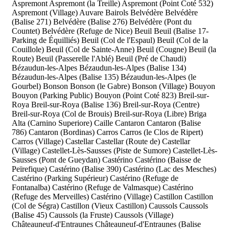
Aspremont
Aspremont (la Treille)
Aspremont (Point Coté 532)
Aspremont (Village)
Auvare
Bairols
Belvédère
Belvédère
(Balise 271)
Belvédère (Balise 276)
Belvédère (Pont du
Countet)
Belvédère (Refuge de Nice)
Beuil
Beuil (Balise 17-
Parking de Équilliés)
Beuil (Col de l'Espaul)
Beuil (Col de la
Couillole)
Beuil (Col de Sainte-Anne)
Beuil (Cougne)
Beuil (la
Route)
Beuil (Passerelle l'Ablé)
Beuil (Pré de Chaudi)
Bézaudun-les-Alpes
Bézaudun-les-Alpes (Balise 134)
Bézaudun-les-Alpes (Balise 135)
Bézaudun-les-Alpes (le
Gourbel)
Bonson
Bonson (le Gabre)
Bonson (Village)
Bouyon
Bouyon (Parking Public)
Bouyon (Point Coté 823)
Breil-sur-
Roya
Breil-sur-Roya (Balise 136)
Breil-sur-Roya (Centre)
Breil-sur-Roya (Col de Brouis)
Breil-sur-Roya (Libre)
Briga
Alta (Carnino Superiore)
Caille
Cantaron
Cantaron (Balise
786)
Cantaron (Bordinas)
Carros
Carros (le Clos de Ripert)
Carros (Village)
Castellar
Castellar (Route de)
Castellar
(Village)
Castellet-Lès-Sausses (Piste de Sumore)
Castellet-Lès-
Sausses (Pont de Gueydan)
Castérino
Castérino (Baisse de
Peïrefique)
Castérino (Balise 390)
Castérino (Lac des Mesches)
Castérino (Parking Supérieur)
Castérino (Refuge de
Fontanalba)
Castérino (Refuge de Valmasque)
Castérino
(Refuge des Merveilles)
Castérino (Village)
Castillon
Castillon
(Col de Ségra)
Castillon (Vieux Castillon)
Caussols
Caussols
(Balise 45)
Caussols (la Fruste)
Caussols (Village)
Châteauneuf-d'Entraunes
Châteauneuf-d'Entraunes (Balise