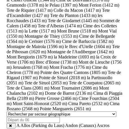
Gramondo (1378 m)
le Pelau (1397 m)
Mont Ferion (1412 m)
Tete de Riquier (1417 m)
Colle du Macon (1417 m)
Tete
d'Escandolier (1427 m)
Tete du Planton (1433 m)
les
Rocchaudes (1433 m)
Tete de Giodarnet (1445 m)
Sommet de
Calern (1458 m)
Tete d'Alberas (1474 m)
Cime des Collettes
(1513 m)
la Lette (1517 m)
Mont Brune (1518 m)
Mont Vial
(1550 m)
Montagne de Thiey (1553 m)
Cime de Bellegarde
(1564 m)
le Cerisier (1576 m)
Cime de Barluccia (1582 m)
Montagne de Mairola (1596 m)
le Brec d'Utelle (1604 m)
Tete
de Pibossan (1620 m)
Montagne de l'Audibergue (1642 m)
Mont Bergiorin (1679 m)
la Madeleine (1693 m)
la Croix de
Verse (1706 m)
Brec d'Ilonse (1738 m)
Mont de Lieuche (1756
m)
Jerusalem (1768 m)
Mont Fracha (1776 m)
Cime du
Cheiron (1778 m)
Pointe des Quatre Cantons (1805 m)
Tete de
Rigaud (1907 m)
Pointe de Siruol (2018 m)
la Partissuollo
(2051 m)
Tete de Siruol (2053 m)
Tete de Courpatou (2065 m)
Tete de Clans (2081 m)
Mont Tournairet (2086 m)
Mont
Chalancha (2102 m)
Dome de Barrot (2136 m)
Cima di Piaggia
Bella (2189 m)
Pierre Grosse (2466 m)
Cime Fourchias (2504
m)
Mont Saint-Honorat (2520 m)
Cima Pareto (2532 m)
Cima
Bozano (2568 m)
Pointe Marguareis (2651 m)
A
Allos (Parking du Laus)
Andon (Canaux)
Ascros