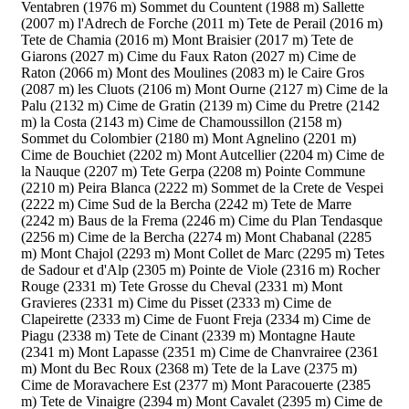
Ventabren (1976 m)
Sommet du Countent (1988 m)
Sallette
(2007 m)
l'Adrech de Forche (2011 m)
Tete de Perail (2016 m)
Tete de Chamia (2016 m)
Mont Braisier (2017 m)
Tete de
Giarons (2027 m)
Cime du Faux Raton (2027 m)
Cime de
Raton (2066 m)
Mont des Moulines (2083 m)
le Caire Gros
(2087 m)
les Cluots (2106 m)
Mont Ourne (2127 m)
Cime de la
Palu (2132 m)
Cime de Gratin (2139 m)
Cime du Pretre (2142
m)
la Costa (2143 m)
Cime de Chamoussillon (2158 m)
Sommet du Colombier (2180 m)
Mont Agnelino (2201 m)
Cime de Bouchiet (2202 m)
Mont Autcellier (2204 m)
Cime de
la Nauque (2207 m)
Tete Gerpa (2208 m)
Pointe Commune
(2210 m)
Peira Blanca (2222 m)
Sommet de la Crete de Vespei
(2222 m)
Cime Sud de la Bercha (2242 m)
Tete de Marre
(2242 m)
Baus de la Frema (2246 m)
Cime du Plan Tendasque
(2256 m)
Cime de la Bercha (2274 m)
Mont Chabanal (2285
m)
Mont Chajol (2293 m)
Mont Collet de Marc (2295 m)
Tetes
de Sadour et d'Alp (2305 m)
Pointe de Viole (2316 m)
Rocher
Rouge (2331 m)
Tete Grosse du Cheval (2331 m)
Mont
Gravieres (2331 m)
Cime du Pisset (2333 m)
Cime de
Clapeirette (2333 m)
Cime de Fuont Freja (2334 m)
Cime de
Piagu (2338 m)
Tete de Cinant (2339 m)
Montagne Haute
(2341 m)
Mont Lapasse (2351 m)
Cime de Chanvrairee (2361
m)
Mont du Bec Roux (2368 m)
Tete de la Lave (2375 m)
Cime de Moravachere Est (2377 m)
Mont Paracouerte (2385
m)
Tete de Vinaigre (2394 m)
Mont Cavalet (2395 m)
Cime de