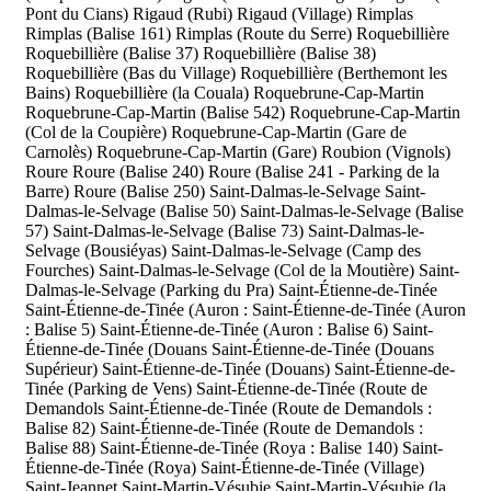
Pont du Cians)
Rigaud (Rubi)
Rigaud (Village)
Rimplas
Rimplas (Balise 161)
Rimplas (Route du Serre)
Roquebillière
Roquebillière (Balise 37)
Roquebillière (Balise 38)
Roquebillière (Bas du Village)
Roquebillière (Berthemont les
Bains)
Roquebillière (la Couala)
Roquebrune-Cap-Martin
Roquebrune-Cap-Martin (Balise 542)
Roquebrune-Cap-Martin
(Col de la Coupière)
Roquebrune-Cap-Martin (Gare de
Carnolès)
Roquebrune-Cap-Martin (Gare)
Roubion (Vignols)
Roure
Roure (Balise 240)
Roure (Balise 241 - Parking de la
Barre)
Roure (Balise 250)
Saint-Dalmas-le-Selvage
Saint-
Dalmas-le-Selvage (Balise 50)
Saint-Dalmas-le-Selvage (Balise
57)
Saint-Dalmas-le-Selvage (Balise 73)
Saint-Dalmas-le-
Selvage (Bousiéyas)
Saint-Dalmas-le-Selvage (Camp des
Fourches)
Saint-Dalmas-le-Selvage (Col de la Moutière)
Saint-
Dalmas-le-Selvage (Parking du Pra)
Saint-Étienne-de-Tinée
Saint-Étienne-de-Tinée (Auron :
Saint-Étienne-de-Tinée (Auron
: Balise 5)
Saint-Étienne-de-Tinée (Auron : Balise 6)
Saint-
Étienne-de-Tinée (Douans
Saint-Étienne-de-Tinée (Douans
Supérieur)
Saint-Étienne-de-Tinée (Douans)
Saint-Étienne-de-
Tinée (Parking de Vens)
Saint-Étienne-de-Tinée (Route de
Demandols
Saint-Étienne-de-Tinée (Route de Demandols :
Balise 82)
Saint-Étienne-de-Tinée (Route de Demandols :
Balise 88)
Saint-Étienne-de-Tinée (Roya : Balise 140)
Saint-
Étienne-de-Tinée (Roya)
Saint-Étienne-de-Tinée (Village)
Saint-Jeannet
Saint-Martin-Vésubie
Saint-Martin-Vésubie (la