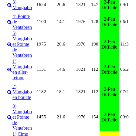
3)
2-Peu
1624
20.6
1821
147
09:13
(
Mangiabo
Difficile
7
4) Pointe
S
2-Peu
de
1100
14.1
1976
128
06:17
(
Difficile
Ventabren
L
5)
Mangiabo
S
2-Peu
et Pointe
1975
26.6
1976
190
11:35
(
Difficile
de
7
Ventabren
1)
M
Mangiabo
2-Peu
(
1131
14.6
1821
112
06:29
en aller-
Difficile
S
retour
S
M
2)
2-Peu
(
Mangiabo
1182
18.1
1821
112
07:29
Difficile
S
en boucle
S
3)
M
Mangiabo
2-Peu
(
et Pointe
1455
21.6
1976
154
09:02
Difficile
S
de
S
Ventabren
1) Cime