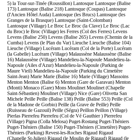
5)
la Tour-sur-Tinée (Roussillon)
Lantosque
Lantosque (Balise
173)
Lantosque (Balise 218)
Lantosque (Coupas)
Lantosque
(l'Ancien Hôtel Auda)
Lantosque (les Brucs)
Lantosque (les
Granges de la Brasque)
Lantosque (Saint-Colomban)
Lantosque (Village)
Le Broc
Le Broc (la Clave)
Le Broc (Lac
du Broc)
le Broc (Village)
les Ferres (Col des Ferres)
Levens
Levens (Balise 250)
Levens (Balise 265)
Levens (Chemin de la
Cumba)
Levens (le Plan du Var)
Lieuche
Lieuche (Balise 104)
Lieuche (Village)
Lucéram
Lucéram (Col de la Porte)
Lucéram
(la Gabelle)
Lucéram (Village)
Malaussène
Malaussène (Balise
16)
Malaussène (Village)
Mandelieu-la-Napoule
Mandelieu-la-
Napoule (Ailes d'Azur)
Mandelieu-la-Napoule (Parking de
Maure Vieil)
Mandelieu-la-Napoule (Parking du Cimetière
Saint-Jean)
Marie
Marie (Balise 16)
Marie (Village)
Massoins
Menton
Menton (Balise 6)
Menton (Gare de Garavan)
Menton
(Monti)
Monaco (Gare)
Mons
Moulinet
Moulinet (Chapelle
Saint-Sébastien)
Moulinet (Village)
Nice (Gare)
Olivetta San
Michele
Peille
Peille (Balise 138)
Peille (Balise 553)
Peille (Col
de la Madone de Gorbio)
Peille (la Grave de Peille)
Peille
(Ruisseau de Gazouil)
Peille (Ségra)
Peillon
Peillon (Village)
Pierlas
Pierrefeu
Pierrefeu (Col de Vé Gauthier )
Pierrefeu
(Village)
Pigna (Colla Melosa)
Puget-Rostang
Puget-Théniers
Puget-Théniers (Balise 150)
Puget-Théniers (Cimetière)
Puget-
Théniers (Parking)
Revest-les-Roches
Rigaud
Rigaud
(Chapelle St-Julien)
Rigaud (le Moulin de Rigaud)
Rigaud (le