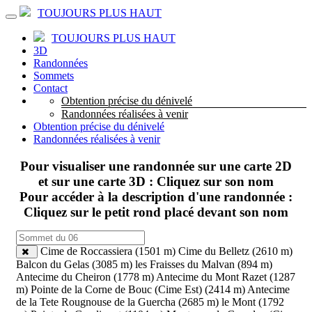
TOUJOURS PLUS HAUT
TOUJOURS PLUS HAUT
3D
Randonnées
Sommets
Contact
Obtention précise du dénivelé
Randonnées réalisées à venir
Obtention précise du dénivelé
Randonnées réalisées à venir
Pour visualiser une randonnée sur une carte 2D
et sur une carte 3D : Cliquez sur son nom
Pour accéder à la description d'une randonnée :
Cliquez sur le petit rond placé devant son nom
Cime de Roccassiera (1501 m)
Cime du Belletz (2610 m)
Balcon du Gelas (3085 m)
les Fraisses du Malvan (894 m)
Antecime du Cheiron (1778 m)
Antecime du Mont Razet (1287
m)
Pointe de la Corne de Bouc (Cime Est) (2414 m)
Antecime
de la Tete Rougnouse de la Guercha (2685 m)
le Mont (1792