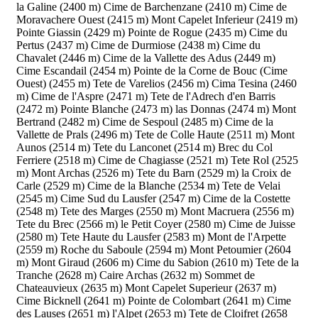
la Galine (2400 m)
Cime de Barchenzane (2410 m)
Cime de
Moravachere Ouest (2415 m)
Mont Capelet Inferieur (2419 m)
Pointe Giassin (2429 m)
Pointe de Rogue (2435 m)
Cime du
Pertus (2437 m)
Cime de Durmiose (2438 m)
Cime du
Chavalet (2446 m)
Cime de la Vallette des Adus (2449 m)
Cime Escandail (2454 m)
Pointe de la Corne de Bouc (Cime
Ouest) (2455 m)
Tete de Varelios (2456 m)
Cima Tesina (2460
m)
Cime de l'Aspre (2471 m)
Tete de l'Adrech d'en Barris
(2472 m)
Pointe Blanche (2473 m)
las Donnas (2474 m)
Mont
Bertrand (2482 m)
Cime de Sespoul (2485 m)
Cime de la
Vallette de Prals (2496 m)
Tete de Colle Haute (2511 m)
Mont
Aunos (2514 m)
Tete du Lanconet (2514 m)
Brec du Col
Ferriere (2518 m)
Cime de Chagiasse (2521 m)
Tete Rol (2525
m)
Mont Archas (2526 m)
Tete du Barn (2529 m)
la Croix de
Carle (2529 m)
Cime de la Blanche (2534 m)
Tete de Velai
(2545 m)
Cime Sud du Lausfer (2547 m)
Cime de la Costette
(2548 m)
Tete des Marges (2550 m)
Mont Macruera (2556 m)
Tete du Brec (2566 m)
le Petit Coyer (2580 m)
Cime de Juisse
(2580 m)
Tete Haute du Lausfer (2583 m)
Mont de l'Arpette
(2559 m)
Roche du Saboule (2594 m)
Mont Petoumier (2604
m)
Mont Giraud (2606 m)
Cime du Sabion (2610 m)
Tete de la
Tranche (2628 m)
Caire Archas (2632 m)
Sommet de
Chateauvieux (2635 m)
Mont Capelet Superieur (2637 m)
Cime Bicknell (2641 m)
Pointe de Colombart (2641 m)
Cime
des Lauses (2651 m)
l'Alpet (2653 m)
Tete de Cloifret (2658