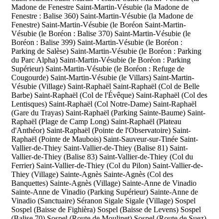
Madone de Fenestre
Saint-Martin-Vésubie (la Madone de
Fenestre : Balise 360)
Saint-Martin-Vésubie (la Madone de
Fenestre)
Saint-Martin-Vésubie (le Boréon
Saint-Martin-
Vésubie (le Boréon : Balise 370)
Saint-Martin-Vésubie (le
Boréon : Balise 399)
Saint-Martin-Vésubie (le Boréon :
Parking de Salèse)
Saint-Martin-Vésubie (le Boréon : Parking
du Parc Alpha)
Saint-Martin-Vésubie (le Boréon : Parking
Supérieur)
Saint-Martin-Vésubie (le Boréon : Refuge de
Cougourde)
Saint-Martin-Vésubie (le Villars)
Saint-Martin-
Vésubie (Village)
Saint-Raphaël
Saint-Raphaël (Col de Belle
Barbe)
Saint-Raphaël (Col de l'Évêque)
Saint-Raphaël (Col des
Lentisques)
Saint-Raphaël (Col Notre-Dame)
Saint-Raphaël
(Gare du Trayas)
Saint-Raphaël (Parking Sainte-Baume)
Saint-
Raphaël (Plage de Camp Long)
Saint-Raphaël (Plateau
d'Anthéor)
Saint-Raphaël (Pointe de l'Observatoire)
Saint-
Raphaël (Pointe de Maubois)
Saint-Sauveur-sur-Tinée
Saint-
Vallier-de-Thiey
Saint-Vallier-de-Thiey (Balise 81)
Saint-
Vallier-de-Thiey (Balise 83)
Saint-Vallier-de-Thiey (Col du
Ferrier)
Saint-Vallier-de-Thiey (Col du Pilon)
Saint-Vallier-de-
Thiey (Village)
Sainte-Agnès
Sainte-Agnès (Col des
Banquettes)
Sainte-Agnès (Village)
Sainte-Anne de Vinadio
Sainte-Anne de Vinadio (Parking Supérieur)
Sainte-Anne de
Vinadio (Sanctuaire)
Séranon
Sigale
Sigale (Village)
Sospel
Sospel (Baisse de Fighièra)
Sospel (Baisse de Levens)
Sospel
(Balise 70)
Sospel (Route de Moulinet)
Sospel (Route de Suez)