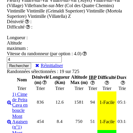
Fleurs)
Villars-sur-Var
Villars-sur-Var (Suyet)
Villars-sur-Var
(Village)
Villefranche-sur-Mer (Col des Quatre Chemins)
Vintimille
Vintimille (Grimaldi Superiore)
Vintimille (Mortola
Superiore)
Vintimille (Villatella)
Z
Dénivelé
:
Difficulté
:
Longueur :
Altitude
maximum :
Vitesse du randonneur (par option : 4.0)
Réinitialiser
Rechercher
Randonnées sélectionnées : 19 sur 725
Dénivelé
Longueur
Altitude
IBP
Difficulté
Durée
Nom
(m)
(Km)
Max (m)
d
Trier
Trier
Trier
Trier
Trier
Trier
Trier
1) Cime
de Peïra
M
836
12.6
1581
94
1-Facile
05:14
Cava en
(
boucle
Mont
S
Agaisen
454
8.4
750
51
1-Facile
03:14
(
(n°1)
7
Mont
S