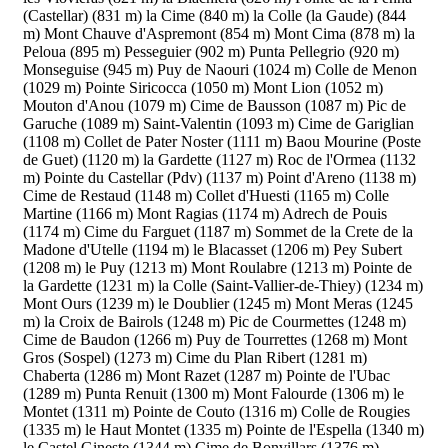
(Castellar) (831 m)
la Cime (840 m)
la Colle (la Gaude) (844
m)
Mont Chauve d'Aspremont (854 m)
Mont Cima (878 m)
la
Peloua (895 m)
Pesseguier (902 m)
Punta Pellegrio (920 m)
Monseguise (945 m)
Puy de Naouri (1024 m)
Colle de Menon
(1029 m)
Pointe Siricocca (1050 m)
Mont Lion (1052 m)
Mouton d'Anou (1079 m)
Cime de Bausson (1087 m)
Pic de
Garuche (1089 m)
Saint-Valentin (1093 m)
Cime de Gariglian
(1108 m)
Collet de Pater Noster (1111 m)
Baou Mourine (Poste
de Guet) (1120 m)
la Gardette (1127 m)
Roc de l'Ormea (1132
m)
Pointe du Castellar (Pdv) (1137 m)
Point d'Areno (1138 m)
Cime de Restaud (1148 m)
Collet d'Huesti (1165 m)
Colle
Martine (1166 m)
Mont Ragias (1174 m)
Adrech de Pouis
(1174 m)
Cime du Farguet (1187 m)
Sommet de la Crete de la
Madone d'Utelle (1194 m)
le Blacasset (1206 m)
Pey Subert
(1208 m)
le Puy (1213 m)
Mont Roulabre (1213 m)
Pointe de
la Gardette (1231 m)
la Colle (Saint-Vallier-de-Thiey) (1234 m)
Mont Ours (1239 m)
le Doublier (1245 m)
Mont Meras (1245
m)
la Croix de Bairols (1248 m)
Pic de Courmettes (1248 m)
Cime de Baudon (1266 m)
Puy de Tourrettes (1268 m)
Mont
Gros (Sospel) (1273 m)
Cime du Plan Ribert (1281 m)
Chaberta (1286 m)
Mont Razet (1287 m)
Pointe de l'Ubac
(1289 m)
Punta Renuit (1300 m)
Mont Falourde (1306 m)
le
Montet (1311 m)
Pointe de Couto (1316 m)
Colle de Rougies
(1335 m)
le Haut Montet (1335 m)
Pointe de l'Espella (1340 m)
le Castel Gineste (1344 m)
Cime de Bonvillars (1376 m)