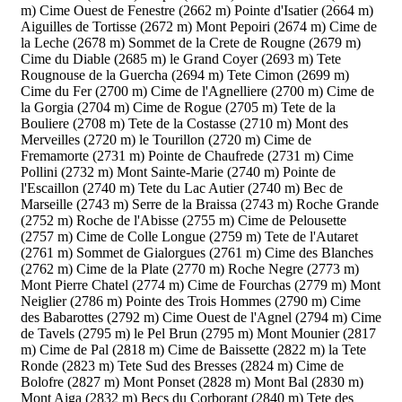
m)
Cime Ouest de Fenestre (2662 m)
Pointe d'Isatier (2664 m)
Aiguilles de Tortisse (2672 m)
Mont Pepoiri (2674 m)
Cime de
la Leche (2678 m)
Sommet de la Crete de Rougne (2679 m)
Cime du Diable (2685 m)
le Grand Coyer (2693 m)
Tete
Rougnouse de la Guercha (2694 m)
Tete Cimon (2699 m)
Cime du Fer (2700 m)
Cime de l'Agnelliere (2700 m)
Cime de
la Gorgia (2704 m)
Cime de Rogue (2705 m)
Tete de la
Bouliere (2708 m)
Tete de la Costasse (2710 m)
Mont des
Merveilles (2720 m)
le Tourillon (2720 m)
Cime de
Fremamorte (2731 m)
Pointe de Chaufrede (2731 m)
Cime
Pollini (2732 m)
Mont Sainte-Marie (2740 m)
Pointe de
l'Escaillon (2740 m)
Tete du Lac Autier (2740 m)
Bec de
Marseille (2743 m)
Serre de la Braissa (2743 m)
Roche Grande
(2752 m)
Roche de l'Abisse (2755 m)
Cime de Pelousette
(2757 m)
Cime de Colle Longue (2759 m)
Tete de l'Autaret
(2761 m)
Sommet de Gialorgues (2761 m)
Cime des Blanches
(2762 m)
Cime de la Plate (2770 m)
Roche Negre (2773 m)
Mont Pierre Chatel (2774 m)
Cime de Fourchas (2779 m)
Mont
Neiglier (2786 m)
Pointe des Trois Hommes (2790 m)
Cime
des Babarottes (2792 m)
Cime Ouest de l'Agnel (2794 m)
Cime
de Tavels (2795 m)
le Pel Brun (2795 m)
Mont Mounier (2817
m)
Cime de Pal (2818 m)
Cime de Baissette (2822 m)
la Tete
Ronde (2823 m)
Tete Sud des Bresses (2824 m)
Cime de
Bolofre (2827 m)
Mont Ponset (2828 m)
Mont Bal (2830 m)
Mont Aiga (2832 m)
Becs du Corborant (2840 m)
Tete des