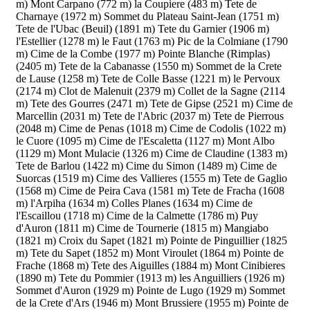
m)
Mont Carpano (772 m)
la Coupiere (483 m)
Tete de
Charnaye (1972 m)
Sommet du Plateau Saint-Jean (1751 m)
Tete de l'Ubac (Beuil) (1891 m)
Tete du Garnier (1906 m)
l'Estellier (1278 m)
le Faut (1763 m)
Pic de la Colmiane (1790
m)
Cime de la Combe (1977 m)
Pointe Blanche (Rimplas)
(2405 m)
Tete de la Cabanasse (1550 m)
Sommet de la Crete
de Lause (1258 m)
Tete de Colle Basse (1221 m)
le Pervoux
(2174 m)
Clot de Malenuit (2379 m)
Collet de la Sagne (2114
m)
Tete des Gourres (2471 m)
Tete de Gipse (2521 m)
Cime de
Marcellin (2031 m)
Tete de l'Abric (2037 m)
Tete de Pierrous
(2048 m)
Cime de Penas (1018 m)
Cime de Codolis (1022 m)
le Cuore (1095 m)
Cime de l'Escaletta (1127 m)
Mont Albo
(1129 m)
Mont Mulacie (1326 m)
Cime de Claudine (1383 m)
Tete de Barlou (1422 m)
Cime du Simon (1489 m)
Cime de
Suorcas (1519 m)
Cime des Vallieres (1555 m)
Tete de Gaglio
(1568 m)
Cime de Peira Cava (1581 m)
Tete de Fracha (1608
m)
l'Arpiha (1634 m)
Colles Planes (1634 m)
Cime de
l'Escaillou (1718 m)
Cime de la Calmette (1786 m)
Puy
d'Auron (1811 m)
Cime de Tournerie (1815 m)
Mangiabo
(1821 m)
Croix du Sapet (1821 m)
Pointe de Pinguillier (1825
m)
Tete du Sapet (1852 m)
Mont Viroulet (1864 m)
Pointe de
Frache (1868 m)
Tete des Aiguilles (1884 m)
Mont Cinibieres
(1890 m)
Tete du Pommier (1913 m)
les Anguilliers (1926 m)
Sommet d'Auron (1929 m)
Pointe de Lugo (1929 m)
Sommet
de la Crete d'Ars (1946 m)
Mont Brussiere (1955 m)
Pointe de